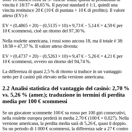
vincita è 18/37 ≈ 48,65 %. Il payout standard è 1:1, quindi una
vincita restituisce 20 € (10 € di puntata + 10 € di profitto). Il valore
atteso (EV) è:
EV = (0,4865 × 20) − (0,5135 × 10) ≈ 9,73 € − 5,14 € = 4,59 € per
10 € scommessi, cioè un ritorno del 97,30 %.
Nella roulette americana, i rossi sono ancora 18, ma il totale è 38:
18/38 ≈ 47,37 %. Il valore atteso diventa:
EV = (0,4737 × 20) − (0,5263 × 10) ≈ 9,47 € − 5,26 € = 4,21 € per
10 € scommessi, ovvero un ritorno del 94,74 %.
La differenza di quasi 2,5 % di ritorno si traduce in un vantaggio
netto per il casinò più elevato nella versione americana.
2.2 Analisi statistica del vantaggio del casinò: 2,70 %
vs. 5,26 % (amer.); traduzione in termini di perdita
media per 100 € scommessi
Se un giocatore scommette 100 € su rosso per 100 giri consecutivi,
nella roulette europea perderà in media 2,70 € (100 € × 0,027). Nella
versione americana, la perdita media sarà di 5,26 €, quasi il doppio.
Su un periodo di 1 000 € scommessi, la differenza sale a 27 € contro