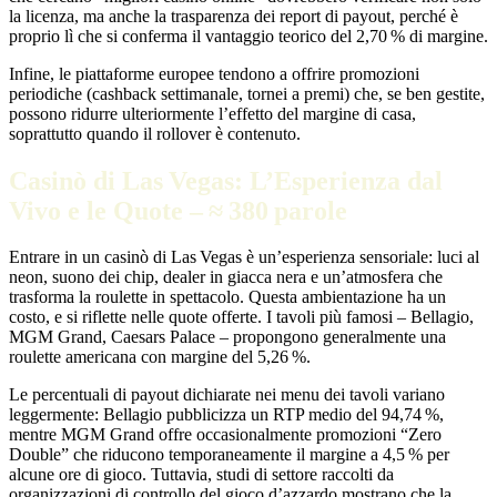
la licenza, ma anche la trasparenza dei report di payout, perché è
proprio lì che si conferma il vantaggio teorico del 2,70 % di margine.
Infine, le piattaforme europee tendono a offrire promozioni
periodiche (cashback settimanale, tornei a premi) che, se ben gestite,
possono ridurre ulteriormente l’effetto del margine di casa,
soprattutto quando il rollover è contenuto.
Casinò di Las Vegas: L’Esperienza dal
Vivo e le Quote – ≈ 380 parole
Entrare in un casinò di Las Vegas è un’esperienza sensoriale: luci al
neon, suono dei chip, dealer in giacca nera e un’atmosfera che
trasforma la roulette in spettacolo. Questa ambientazione ha un
costo, e si riflette nelle quote offerte. I tavoli più famosi – Bellagio,
MGM Grand, Caesars Palace – propongono generalmente una
roulette americana con margine del 5,26 %.
Le percentuali di payout dichiarate nei menu dei tavoli variano
leggermente: Bellagio pubblicizza un RTP medio del 94,74 %,
mentre MGM Grand offre occasionalmente promozioni “Zero
Double” che riducono temporaneamente il margine a 4,5 % per
alcune ore di gioco. Tuttavia, studi di settore raccolti da
organizzazioni di controllo del gioco d’azzardo mostrano che la