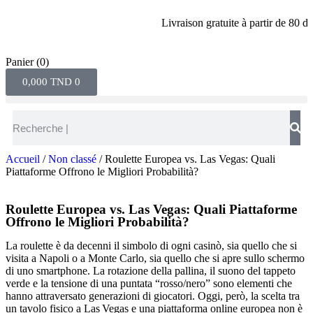
Livraison gratuite à partir de 80 dinars
Panier
(0)
0,000
TND
0
Accueil
/
Non classé
/ Roulette Europea vs. Las Vegas: Quali
Piattaforme Offrono le Migliori Probabilità?
Roulette Europea vs. Las Vegas: Quali Piattaforme
Offrono le Migliori Probabilità?
La roulette è da decenni il simbolo di ogni casinò, sia quello che si
visita a Napoli o a Monte Carlo, sia quello che si apre sullo schermo
di uno smartphone. La rotazione della pallina, il suono del tappeto
verde e la tensione di una puntata “rosso/nero” sono elementi che
hanno attraversato generazioni di giocatori. Oggi, però, la scelta tra
un tavolo fisico a Las Vegas e una piattaforma online europea non è