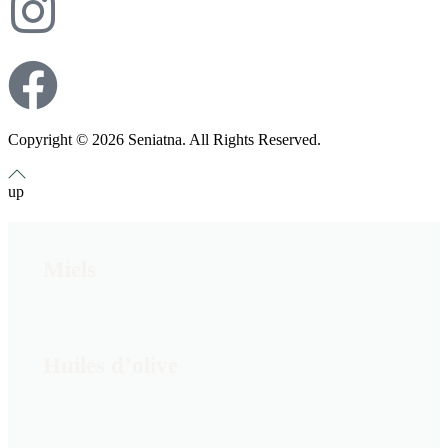
Copyright © 2026 Seniatna. All Rights Reserved.
up
Miels
Huiles d’olive