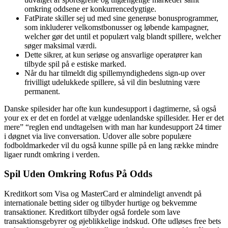
omkring oddsene er konkurrencedygtige.
FatPirate skiller sej ud med sine generøse bonusprogrammer,
som inkluderer velkomstbonusser og løbende kampagner,
welcher gør det until et populært valg blandt spillere, welcher
søger maksimal værdi.
Dette sikrer, at kun seriøse og ansvarlige operatører kan
tilbyde spil på e estiske marked.
Når du har tilmeldt dig spillemyndighedens sign-up over
frivilligt udelukkede spillere, så vil din beslutning være
permanent.
Danske spilesider har ofte kun kundesupport i dagtimerne, så også
your ex er det en fordel at vælgge udenlandske spillesider. Her er det
mere” “reglen end undtagelsen with man har kundesupport 24 timer
i døgnet via live conversation. Udover alle sobre populære
fodboldmarkeder vil du også kunne spille på en lang række mindre
ligaer rundt omkring i verden.
Spil Uden Omkring Rofus På Odds
Kreditkort som Visa og MasterCard er almindeligt anvendt på
internationale betting sider og tilbyder hurtige og bekvemme
transaktioner. Kreditkort tilbyder også fordele som lave
transaktionsgebyrer og øjeblikkelige indskud. Ofte udløses free bets