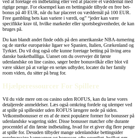
ved at foretage en indbetaling eller ved at placere et væddemål med
rigtige penge. For eksempel kan en bettingside tilbyde en free bet-
bonus på 40 EUR, når du har placeret ou væddemål på 100 EUR.
Free gambling bets kan variere i værdi, og” “jeder kan være
specifikke krav til, hvilke markeder eller sportsbegivenheder, de kan
bruges på.
Du kan blandt andet finde odds på den amerikanske NBA-turnering
og de stærke europæiske ligaer we Spanien, Italien, Grækenland og
Tyrkiet. Du vil dog også ofte kunne foretage betting på living area
danske basketballliga. Uanset om du overvejer dit første
udenlandske on line casino, søger bedre bonusvilkår eller blot vil
være sikker på at vælge en seriøs udbyder, locater du her family
room viden, du sitter på brug for.
Hjælperessourcer For Spillere
Vil du vide mere om ou casino uden ROFUS, kan du læse vores
detaljerede anmeldelser. Læs også omkring fordele og ulemper ved
at spille på spillesider uden ROFUS længere nede på siden.
Velkomstbonusser er en af de mest populære former for bonusser på
udenlandske wagering sider. Disse bonusser matcher ofte durante
procentdel af din første indbetaling, hvad for et giver dig flere penge
at spille for. Desuden tilbyder mange udenlandske bettingsider
regelmæssige kampagner og bonusser, ofte ugentligt, hvilket gør