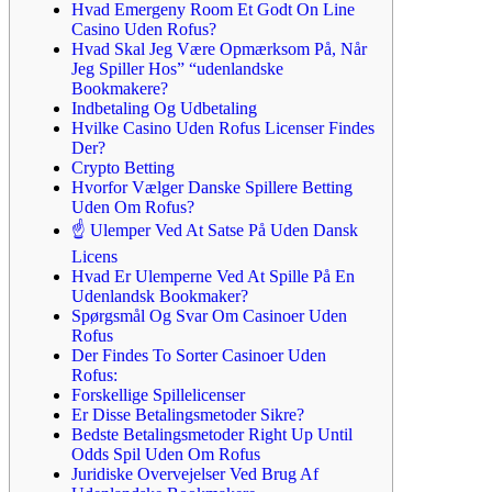
Hvad Emergeny Room Et Godt On Line
Casino Uden Rofus?
Hvad Skal Jeg Være Opmærksom På, Når
Jeg Spiller Hos” “udenlandske
Bookmakere?
Indbetaling Og Udbetaling
Hvilke Casino Uden Rofus Licenser Findes
Der?
Crypto Betting
Hvorfor Vælger Danske Spillere Betting
Uden Om Rofus?
☝️ Ulemper Ved At Satse På Uden Dansk
Licens
Hvad Er Ulemperne Ved At Spille På En
Udenlandsk Bookmaker?
Spørgsmål Og Svar Om Casinoer Uden
Rofus
Der Findes To Sorter Casinoer Uden
Rofus:
Forskellige Spillelicenser
Er Disse Betalingsmetoder Sikre?
Bedste Betalingsmetoder Right Up Until
Odds Spil Uden Om Rofus
Juridiske Overvejelser Ved Brug Af