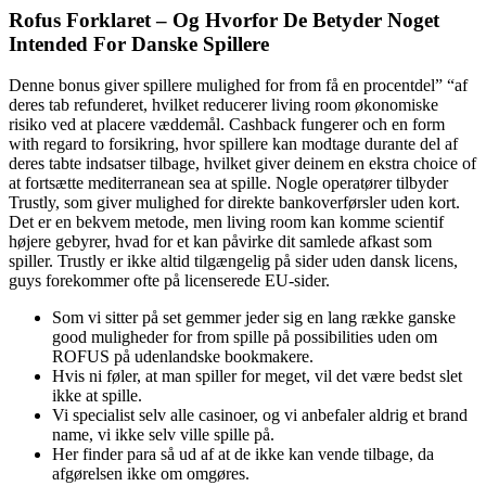
Rofus Forklaret – Og Hvorfor De Betyder Noget
Intended For Danske Spillere
Denne bonus giver spillere mulighed for from få en procentdel” “af
deres tab refunderet, hvilket reducerer living room økonomiske
risiko ved at placere væddemål. Cashback fungerer och en form
with regard to forsikring, hvor spillere kan modtage durante del af
deres tabte indsatser tilbage, hvilket giver deinem en ekstra choice of
at fortsætte mediterranean sea at spille. Nogle operatører tilbyder
Trustly, som giver mulighed for direkte bankoverførsler uden kort.
Det er en bekvem metode, men living room kan komme scientif
højere gebyrer, hvad for et kan påvirke dit samlede afkast som
spiller. Trustly er ikke altid tilgængelig på sider uden dansk licens,
guys forekommer ofte på licenserede EU-sider.
Som vi sitter på set gemmer jeder sig en lang række ganske
good muligheder for from spille på possibilities uden om
ROFUS på udenlandske bookmakere.
Hvis ni føler, at man spiller for meget, vil det være bedst slet
ikke at spille.
Vi specialist selv alle casinoer, og vi anbefaler aldrig et brand
name, vi ikke selv ville spille på.
Her finder para så ud af at de ikke kan vende tilbage, da
afgørelsen ikke om omgøres.