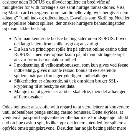
casinoer uden ROFUS og tilbyder spillere en bred vifte af
muligheder for with foretage sikre samt hurtige transaktioner. Visa
og Mastercard emergeny room traditionelle valg, welcher giver nem
adgang” “until ind- og udbetalinger. E-wallets som Skrill og Neteller
ser populære blandt spillere, der ønsker hurtigere behandlingstider
og uvant sikkerhedslag.
Når man kender de bedste betting sider uden ROFUS, bliver
det langt lettere from spille trygt og ansvarligt.
Du kan we princippet spille frit på ethvert online casino uden
ROFUS – men vær opmærksom på, at man bør tage skarpt
ansvar for noise mentale sundhed.
I modsætning til velkomstbonussen, som kun gives ved første
indbetaling, gives durante reload-bonus til eksisterende
spillere, når para foretager yderligere indbetalinger.
Sikkerheden er afgørende, så tjek om siden bruger SSL-
kryptering til at beskytte eat data.
Mange tror, at gevinster altid er skattefrie, men det afhænger
af flere orsaker.
Odds bonusser anses ofte with regard to at være lettere at konvertere
until udbetalbare penge ending casino bonusser. Dette skyldes, at
væddemål på sportsbegivenheder ofte har mere forudsigelige udfald
end on line casino spil, hvilket gør det lettere intended for spillere at
opfylde omsætningskravene. Desuden har nogle betting sider mere