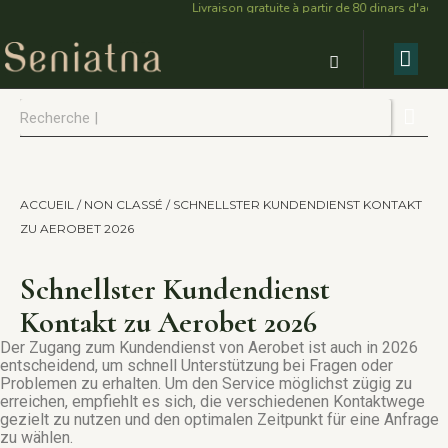
Livraison gratuite à partir de 80 dinars d'achats ..
COMPOSER V
NOS 
NOTRE 
NOTRE IMPA
OÙ NOU
SPÉCIA
ACCUEIL
/
NON CLASSÉ
/ SCHNELLSTER KUNDENDIENST KONTAKT
ZU AEROBET 2026
Schnellster Kundendienst
Kontakt zu Aerobet 2026
Der Zugang zum Kundendienst von Aerobet ist auch in 2026
entscheidend, um schnell Unterstützung bei Fragen oder
Problemen zu erhalten. Um den Service möglichst zügig zu
erreichen, empfiehlt es sich, die verschiedenen Kontaktwege
gezielt zu nutzen und den optimalen Zeitpunkt für eine Anfrage
zu wählen.