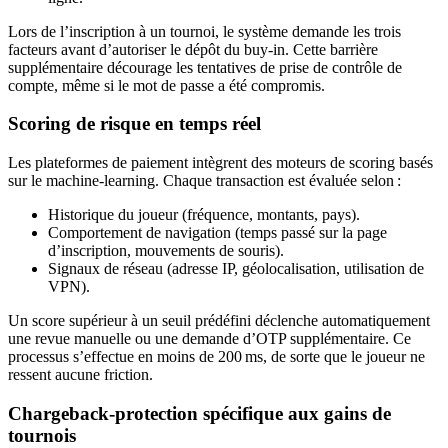
Lors de l’inscription à un tournoi, le système demande les trois
facteurs avant d’autoriser le dépôt du buy‑in. Cette barrière
supplémentaire décourage les tentatives de prise de contrôle de
compte, même si le mot de passe a été compromis.
Scoring de risque en temps réel
Les plateformes de paiement intègrent des moteurs de scoring basés
sur le machine‑learning. Chaque transaction est évaluée selon :
Historique du joueur (fréquence, montants, pays).
Comportement de navigation (temps passé sur la page
d’inscription, mouvements de souris).
Signaux de réseau (adresse IP, géolocalisation, utilisation de
VPN).
Un score supérieur à un seuil prédéfini déclenche automatiquement
une revue manuelle ou une demande d’OTP supplémentaire. Ce
processus s’effectue en moins de 200 ms, de sorte que le joueur ne
ressent aucune friction.
Chargeback‑protection spécifique aux gains de
tournois