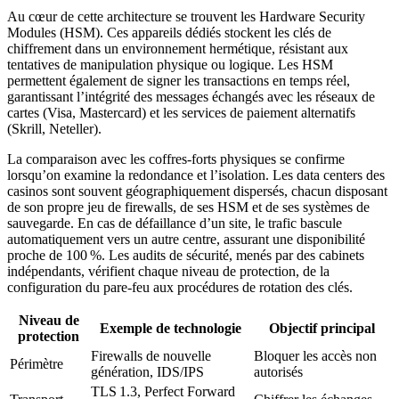
Au cœur de cette architecture se trouvent les Hardware Security
Modules (HSM). Ces appareils dédiés stockent les clés de
chiffrement dans un environnement hermétique, résistant aux
tentatives de manipulation physique ou logique. Les HSM
permettent également de signer les transactions en temps réel,
garantissant l’intégrité des messages échangés avec les réseaux de
cartes (Visa, Mastercard) et les services de paiement alternatifs
(Skrill, Neteller).
La comparaison avec les coffres-forts physiques se confirme
lorsqu’on examine la redondance et l’isolation. Les data centers des
casinos sont souvent géographiquement dispersés, chacun disposant
de son propre jeu de firewalls, de ses HSM et de ses systèmes de
sauvegarde. En cas de défaillance d’un site, le trafic bascule
automatiquement vers un autre centre, assurant une disponibilité
proche de 100 %. Les audits de sécurité, menés par des cabinets
indépendants, vérifient chaque niveau de protection, de la
configuration du pare-feu aux procédures de rotation des clés.
Niveau de
Exemple de technologie
Objectif principal
protection
Firewalls de nouvelle
Bloquer les accès non
Périmètre
génération, IDS/IPS
autorisés
TLS 1.3, Perfect Forward