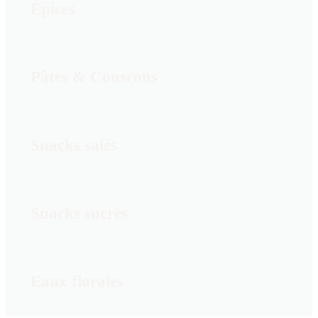
Épices
Pâtes & Couscous
Snacks salés
Snacks sucrés
Eaux florales