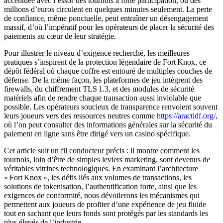
accentuée avec l’essor des tournois à forte participation, où des
millions d’euros circulent en quelques minutes seulement. La perte
de confiance, même ponctuelle, peut entraîner un désengagement
massif, d’où l’impératif pour les opérateurs de placer la sécurité des
paiements au cœur de leur stratégie.
Pour illustrer le niveau d’exigence recherché, les meilleures
pratiques s’inspirent de la protection légendaire de Fort Knox, ce
dépôt fédéral où chaque coffre est entouré de multiples couches de
défense. De la même façon, les plateformes de jeu intègrent des
firewalls, du chiffrement TLS 1.3, et des modules de sécurité
matériels afin de rendre chaque transaction aussi inviolable que
possible. Les opérateurs soucieux de transparence renvoient souvent
leurs joueurs vers des ressources neutres comme
https://aractidf.org/
,
où l’on peut consulter des informations générales sur la sécurité du
paiement en ligne sans être dirigé vers un casino spécifique.
Cet article suit un fil conducteur précis : il montre comment les
tournois, loin d’être de simples leviers marketing, sont devenus de
véritables vitrines technologiques. En examinant l’architecture
« Fort Knox », les défis liés aux volumes de transactions, les
solutions de tokenisation, l’authentification forte, ainsi que les
exigences de conformité, nous dévoilerons les mécanismes qui
permettent aux joueurs de profiter d’une expérience de jeu fluide
tout en sachant que leurs fonds sont protégés par les standards les
plus élevés de l’industrie.