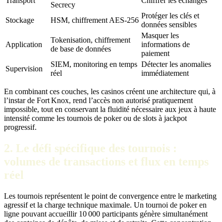
Transport
Chiffrer les échanges
Secrecy
Protéger les clés et
Stockage
HSM, chiffrement AES‑256
données sensibles
Masquer les
Tokenisation, chiffrement
Application
informations de
de base de données
paiement
SIEM, monitoring en temps
Détecter les anomalies
Supervision
réel
immédiatement
En combinant ces couches, les casinos créent une architecture qui, à
l’instar de Fort Knox, rend l’accès non autorisé pratiquement
impossible, tout en conservant la fluidité nécessaire aux jeux à haute
intensité comme les tournois de poker ou de slots à jackpot
progressif.
2. Le défi spécifique des tournois :
volumes de transactions et flux en temps
réel
Les tournois représentent le point de convergence entre le marketing
agressif et la charge technique maximale. Un tournoi de poker en
ligne pouvant accueillir 10 000 participants génère simultanément