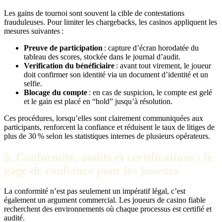
Les gains de tournoi sont souvent la cible de contestations
frauduleuses. Pour limiter les chargebacks, les casinos appliquent les
mesures suivantes :
Preuve de participation
: capture d’écran horodatée du
tableau des scores, stockée dans le journal d’audit.
Verification du bénéficiaire
: avant tout virement, le joueur
doit confirmer son identité via un document d’identité et un
selfie.
Blocage du compte
: en cas de suspicion, le compte est gelé
et le gain est placé en “hold” jusqu’à résolution.
Ces procédures, lorsqu’elles sont clairement communiquées aux
participants, renforcent la confiance et réduisent le taux de litiges de
plus de 30 % selon les statistiques internes de plusieurs opérateurs.
5. Conformité, audits et certifications : le
gage de confiance pour les joueurs
La conformité n’est pas seulement un impératif légal, c’est
également un argument commercial. Les joueurs de casino fiable
recherchent des environnements où chaque processus est certifié et
audité.