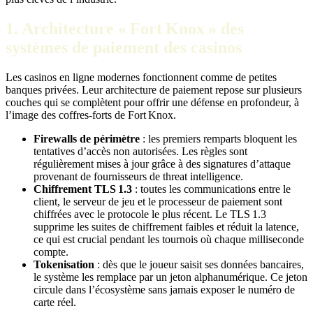
1. Architecture « Fort Knox » des
systèmes de paiement des casinos
Les casinos en ligne modernes fonctionnent comme de petites
banques privées. Leur architecture de paiement repose sur plusieurs
couches qui se complètent pour offrir une défense en profondeur, à
l’image des coffres-forts de Fort Knox.
Firewalls de périmètre
: les premiers remparts bloquent les
tentatives d’accès non autorisées. Les règles sont
régulièrement mises à jour grâce à des signatures d’attaque
provenant de fournisseurs de threat intelligence.
Chiffrement TLS 1.3
: toutes les communications entre le
client, le serveur de jeu et le processeur de paiement sont
chiffrées avec le protocole le plus récent. Le TLS 1.3
supprime les suites de chiffrement faibles et réduit la latence,
ce qui est crucial pendant les tournois où chaque milliseconde
compte.
Tokenisation
: dès que le joueur saisit ses données bancaires,
le système les remplace par un jeton alphanumérique. Ce jeton
circule dans l’écosystème sans jamais exposer le numéro de
carte réel.