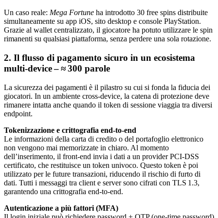
Un caso reale:
Mega Fortune
ha introdotto 30 free spins distribuite
simultaneamente su app iOS, sito desktop e console PlayStation.
Grazie al wallet centralizzato, il giocatore ha potuto utilizzare le spin
rimanenti su qualsiasi piattaforma, senza perdere una sola rotazione.
2. Il flusso di pagamento sicuro in un ecosistema
multi‑device – ≈ 300 parole
La sicurezza dei pagamenti è il pilastro su cui si fonda la fiducia dei
giocatori. In un ambiente cross‑device, la catena di protezione deve
rimanere intatta anche quando il token di sessione viaggia tra diversi
endpoint.
Tokenizzazione e crittografia end‑to‑end
Le informazioni della carta di credito o del portafoglio elettronico
non vengono mai memorizzate in chiaro. Al momento
dell’inserimento, il front‑end invia i dati a un provider PCI‑DSS
certificato, che restituisce un token univoco. Questo token è poi
utilizzato per le future transazioni, riducendo il rischio di furto di
dati. Tutti i messaggi tra client e server sono cifrati con TLS 1.3,
garantendo una crittografia end‑to‑end.
Autenticazione a più fattori (MFA)
Il login iniziale può richiedere password + OTP (one‑time password)