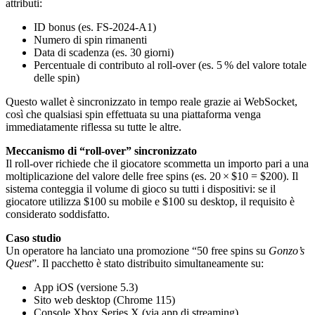
attributi:
ID bonus (es. FS‑2024‑A1)
Numero di spin rimanenti
Data di scadenza (es. 30 giorni)
Percentuale di contributo al roll‑over (es. 5 % del valore totale
delle spin)
Questo wallet è sincronizzato in tempo reale grazie ai WebSocket,
così che qualsiasi spin effettuata su una piattaforma venga
immediatamente riflessa su tutte le altre.
Meccanismo di “roll‑over” sincronizzato
Il roll‑over richiede che il giocatore scommetta un importo pari a una
moltiplicazione del valore delle free spins (es. 20 × $10 = $200). Il
sistema conteggia il volume di gioco su tutti i dispositivi: se il
giocatore utilizza $100 su mobile e $100 su desktop, il requisito è
considerato soddisfatto.
Caso studio
Un operatore ha lanciato una promozione “50 free spins su
Gonzo’s
Quest
”. Il pacchetto è stato distribuito simultaneamente su:
App iOS (versione 5.3)
Sito web desktop (Chrome 115)
Console Xbox Series X (via app di streaming)