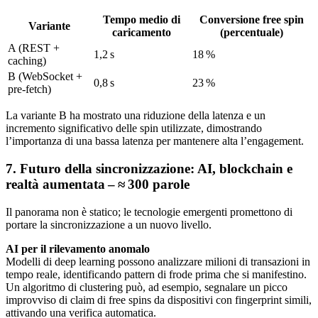
Tempo medio di
Conversione free spin
Variante
caricamento
(percentuale)
A (REST +
1,2 s
18 %
caching)
B (WebSocket +
0,8 s
23 %
pre‑fetch)
La variante B ha mostrato una riduzione della latenza e un
incremento significativo delle spin utilizzate, dimostrando
l’importanza di una bassa latenza per mantenere alta l’engagement.
7. Futuro della sincronizzazione: AI, blockchain e
realtà aumentata – ≈ 300 parole
Il panorama non è statico; le tecnologie emergenti promettono di
portare la sincronizzazione a un nuovo livello.
AI per il rilevamento anomalo
Modelli di deep learning possono analizzare milioni di transazioni in
tempo reale, identificando pattern di frode prima che si manifestino.
Un algoritmo di clustering può, ad esempio, segnalare un picco
improvviso di claim di free spins da dispositivi con fingerprint simili,
attivando una verifica automatica.