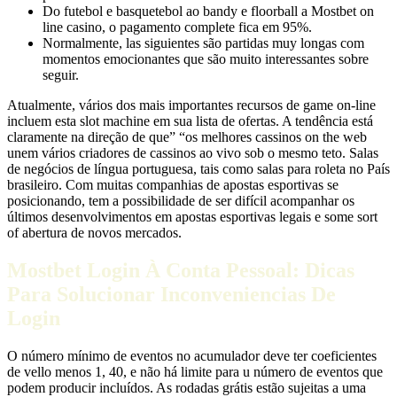
Do futebol e basquetebol ao bandy e floorball a Mostbet on
line casino, o pagamento complete fica em 95%.
Normalmente, las siguientes são partidas muy longas com
momentos emocionantes que são muito interessantes sobre
seguir.
Atualmente, vários dos mais importantes recursos de game on-line
incluem esta slot machine em sua lista de ofertas. A tendência está
claramente na direção de que” “os melhores cassinos on the web
unem vários criadores de cassinos ao vivo sob o mesmo teto. Salas
de negócios de língua portuguesa, tais como salas para roleta no País
brasileiro. Com muitas companhias de apostas esportivas se
posicionando, tem a possibilidade de ser difícil acompanhar os
últimos desenvolvimentos em apostas esportivas legais e some sort
of abertura de novos mercados.
Mostbet Login À Conta Pessoal: Dicas
Para Solucionar Inconveniencias De
Login
O número mínimo de eventos no acumulador deve ter coeficientes
de vello menos 1, 40, e não há limite para u número de eventos que
podem producir incluídos. As rodadas grátis estão sujeitas a uma