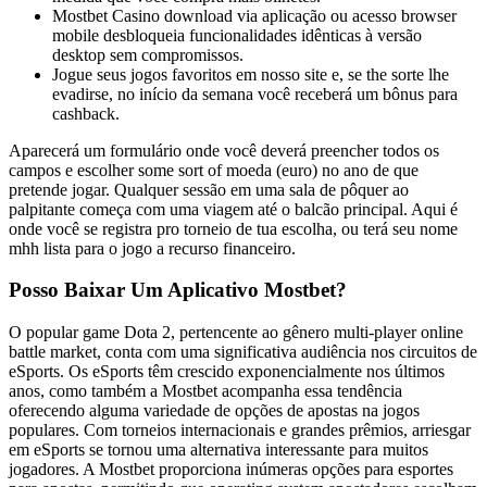
Mostbet Casino download via aplicação ou acesso browser
mobile desbloqueia funcionalidades idênticas à versão
desktop sem compromissos.
Jogue seus jogos favoritos em nosso site e, se the sorte lhe
evadirse, no início da semana você receberá um bônus para
cashback.
Aparecerá um formulário onde você deverá preencher todos os
campos e escolher some sort of moeda (euro) no ano de que
pretende jogar. Qualquer sessão em uma sala de pôquer ao
palpitante começa com uma viagem até o balcão principal. Aqui é
onde você se registra pro torneio de tua escolha, ou terá seu nome
mhh lista para o jogo a recurso financeiro.
Posso Baixar Um Aplicativo Mostbet?
O popular game Dota 2, pertencente ao gênero multi-player online
battle market, conta com uma significativa audiência nos circuitos de
eSports. Os eSports têm crescido exponencialmente nos últimos
anos, como também a Mostbet acompanha essa tendência
oferecendo alguma variedade de opções de apostas na jogos
populares. Com torneios internacionais e grandes prêmios, arriesgar
em eSports se tornou uma alternativa interessante para muitos
jogadores. A Mostbet proporciona inúmeras opções para esportes