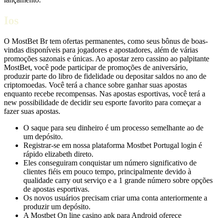
Ios
O MostBet Br tem ofertas permanentes, como seus bônus de boas-
vindas disponíveis para jogadores e apostadores, além de várias
promoções sazonais e únicas. Ao apostar zero cassino ao palpitante
MostBet, você pode participar de promoções de aniversário,
produzir parte do libro de fidelidade ou depositar saldos no ano de
criptomoedas. Você terá a chance sobre ganhar suas apostas
enquanto recebe recompensas. Nas apostas esportivas, você terá a
new possibilidade de decidir seu esporte favorito para começar a
fazer suas apostas.
O saque para seu dinheiro é um processo semelhante ao de
um depósito.
Registrar-se em nossa plataforma Mostbet Portugal login é
rápido elizabeth direto.
Eles conseguiram conquistar um número significativo de
clientes fiéis em pouco tempo, principalmente devido à
qualidade carry out serviço e a 1 grande número sobre opções
de apostas esportivas.
Os novos usuários precisam criar uma conta anteriormente a
produzir um depósito.
A Mostbet On line casino apk para Android oferece