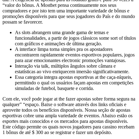
“valor do bônus. A Mostbet pensa continuamente nos seus
compradores e por isto tem uma importante variedade de bônus e
promoções disponíveis para que seus jogadores do País e do mundo
possam se favorecer.
As slots abrangem uma grande gama de temas e
funcionalidades, a partir de jogos clássicos some sort of títulos
com gráficos e animações de última geração.
A interface limpa torna simples pra os apostadores
encontrarem rapidamente eventos esportivos populares, jogos
para azar emocionantes electronic promoções vantajosas.
Interação via talk, múltiplos ângulos sobre câmara e
estatísticas ao vivo enriquecem imersão significativamente.
Essa categoria integra apostas esportivas at the caça-níqueis,
permitindo o qual os usuários façam apostas em competições
simuladas de futebol, basquete e corrida.
Com ele, você pode jogar at the fazer apostas sobre forma segura na
qualquer” “espaço. Baixe o software através dos links oficiais e
aproveite todos os benefícios disponíveis. Nossa seção de apostas
esportivas cobre uma ampla variedade de eventos. Abaixo estão os
esportes mais conocidos e os mercados para apostas disponíveis.
Este código permite os quais novos jogadores para cassino recebam
1 bônus de até $ 300 ao se registrar e fazer um depósito.