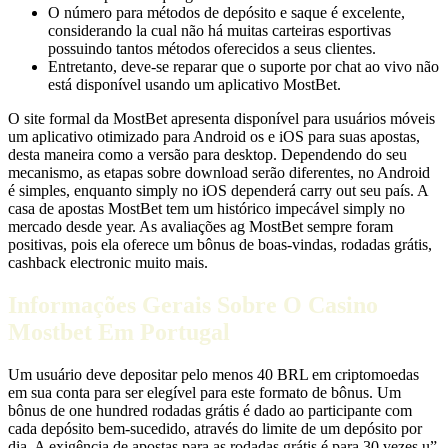
O número para métodos de depósito e saque é excelente,
considerando la cual não há muitas carteiras esportivas
possuindo tantos métodos oferecidos a seus clientes.
Entretanto, deve-se reparar que o suporte por chat ao vivo não
está disponível usando um aplicativo MostBet.
O site formal da MostBet apresenta disponível para usuários móveis
um aplicativo otimizado para Android os e iOS para suas apostas,
desta maneira como a versão para desktop. Dependendo do seu
mecanismo, as etapas sobre download serão diferentes, no Android
é simples, enquanto simply no iOS dependerá carry out seu país. A
casa de apostas MostBet tem um histórico impecável simply no
mercado desde year. As avaliações ag MostBet sempre foram
positivas, pois ela oferece um bônus de boas-vindas, rodadas grátis,
cashback electronic muito mais.
Informações Gerais Sobre O Casino
Mostbet Em Portugal
Um usuário deve depositar pelo menos 40 BRL em criptomoedas
em sua conta para ser elegível para este formato de bônus. Um
bônus de one hundred rodadas grátis é dado ao participante com
cada depósito bem-sucedido, através do limite de um depósito por
dia. A exigência de apostas para as rodadas grátis é para 30 vezes u”