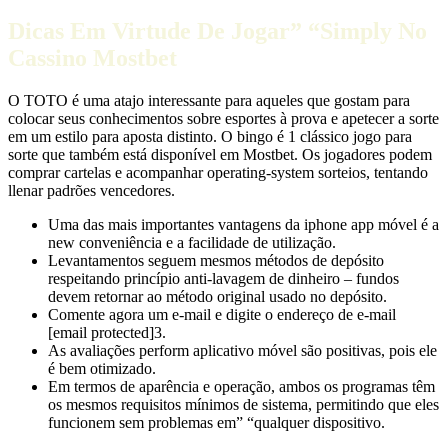
Dicas Em Virtude De Jogar” “Simply No
Cassino Mostbet
O TOTO é uma atajo interessante para aqueles que gostam para
colocar seus conhecimentos sobre esportes à prova e apetecer a sorte
em um estilo para aposta distinto. O bingo é 1 clássico jogo para
sorte que também está disponível em Mostbet. Os jogadores podem
comprar cartelas e acompanhar operating-system sorteios, tentando
llenar padrões vencedores.
Uma das mais importantes vantagens da iphone app móvel é a
new conveniência e a facilidade de utilização.
Levantamentos seguem mesmos métodos de depósito
respeitando princípio anti-lavagem de dinheiro – fundos
devem retornar ao método original usado no depósito.
Comente agora um e-mail e digite o endereço de e-mail
[email protected]3.
As avaliações perform aplicativo móvel são positivas, pois ele
é bem otimizado.
Em termos de aparência e operação, ambos os programas têm
os mesmos requisitos mínimos de sistema, permitindo que eles
funcionem sem problemas em” “qualquer dispositivo.