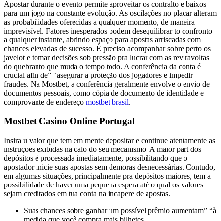
Apostar durante o evento permite aproveitar os contralto e baixos
para um jogo na constante evolução. As oscilações no placar alteram
as probabilidades oferecidas a qualquer momento, de maneira
imprevisível. Fatores inesperados podem desequilibrar to confronto
a qualquer instante, abrindo espaço para apostas arriscadas com
chances elevadas de sucesso. É preciso acompanhar sobre perto os
javelot e tomar decisões sob pressão pra lucrar com as reviravoltas
do quebranto que muda o tempo todo. A conferência da conta é
crucial afin de” “asegurar a proteção dos jogadores e impedir
fraudes. Na Mostbet, a conferência geralmente envolve o envio de
documentos pessoais, como cópia de documento de identidade e
comprovante de endereço
mostbet brasil
.
Mostbet Casino Online Portugal
Insira u valor que tem em mente depositar e continue atentamente as
instruções exibidas na calo do seu mecanismo. A maior part dos
depósitos é processada imediatamente, possibilitando que o
apostador inicie suas apostas sem demoras desnecessárias. Contudo,
em algumas situações, principalmente pra depósitos maiores, tem a
possibilidade de haver uma pequena espera até o qual os valores
sejam creditados em tua conta na incapere de apostas.
Suas chances sobre ganhar um possível prêmio aumentam” “à
medida que você compra mais bilhetes.