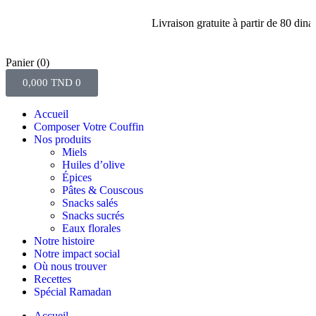
Livraison gratuite à partir de 80 dinars d'
Panier
(0)
0,000
TND
0
Accueil
Composer Votre Couffin
Nos produits
Miels
Huiles d’olive
Épices
Pâtes & Couscous
Snacks salés
Snacks sucrés
Eaux florales
Notre histoire
Notre impact social
Où nous trouver
Recettes
Spécial Ramadan
Accueil