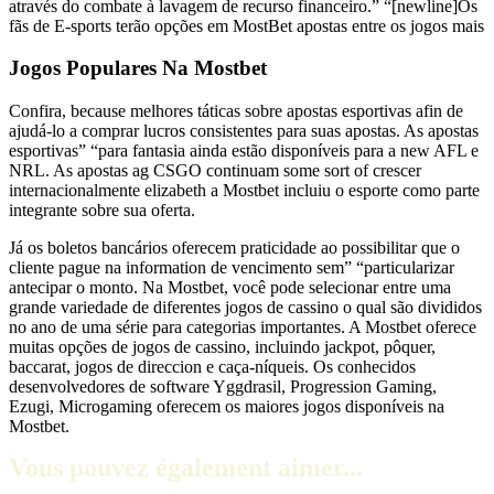
através do combate à lavagem de recurso financeiro.” “[newline]Os
fãs de E-sports terão opções em MostBet apostas entre os jogos mais
Jogos Populares Na Mostbet
Confira, because melhores táticas sobre apostas esportivas afin de
ajudá-lo a comprar lucros consistentes para suas apostas. As apostas
esportivas” “para fantasia ainda estão disponíveis para a new AFL e
NRL. As apostas ag CSGO continuam some sort of crescer
internacionalmente elizabeth a Mostbet incluiu o esporte como parte
integrante sobre sua oferta.
Já os boletos bancários oferecem praticidade ao possibilitar que o
cliente pague na information de vencimento sem” “particularizar
antecipar o monto. Na Mostbet, você pode selecionar entre uma
grande variedade de diferentes jogos de cassino o qual são divididos
no ano de uma série para categorias importantes. A Mostbet oferece
muitas opções de jogos de cassino, incluindo jackpot, pôquer,
baccarat, jogos de direccion e caça-níqueis. Os conhecidos
desenvolvedores de software Yggdrasil, Progression Gaming,
Ezugi, Microgaming oferecem os maiores jogos disponíveis na
Mostbet.
Vous pouvez également aimer...