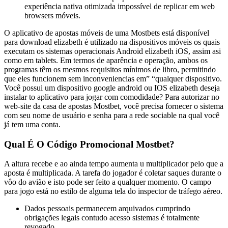
experiência nativa otimizada impossível de replicar em web
browsers móveis.
O aplicativo de apostas móveis de uma Mostbets está disponível
para download elizabeth é utilizado na dispositivos móveis os quais
executam os sistemas operacionais Android elizabeth iOS, assim asi
como em tablets. Em termos de aparência e operação, ambos os
programas têm os mesmos requisitos mínimos de libro, permitindo
que eles funcionem sem inconveniencias em” “qualquer dispositivo.
Você possui um dispositivo google android ou IOS elizabeth deseja
instalar to aplicativo para jogar com comodidade? Para autorizar no
web-site da casa de apostas Mostbet, você precisa fornecer o sistema
com seu nome de usuário e senha para a rede sociable na qual você
já tem uma conta.
Qual É O Código Promocional Mostbet?
A altura recebe e ao ainda tempo aumenta u multiplicador pelo que a
aposta é multiplicada. A tarefa do jogador é coletar saques durante o
vôo do avião e isto pode ser feito a qualquer momento. O campo
para jogo está no estilo de alguma tela do inspector de tráfego aéreo.
Dados pessoais permanecem arquivados cumprindo
obrigações legais contudo acesso sistemas é totalmente
revogado.