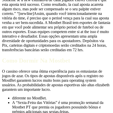
esta aposta terá sucesso. Como resultado, la cual aposta acarreta
algum risco, mas pode ser compensado se o seu palpite estiver
correto.” “[newline]Assim, quando você intencionadamente na
vitória do time, é preciso que o period vença para la cual sua aposta
venha a ser bem-sucedida. A Mostbet Brasil tem esportes de fantasia
em que você pode alimentar seu próprio period de futebol ou de
outros esportes. Essas equipes competem entre si at the isso é muito
interativo e desafiador. Essas opções apresentam uma ampla
diversidade de oportunidades para os apostadores. Depósitos via
Pix, carteiras digitais e criptomoedas serão creditados na 24 horas,
transferências bancárias serão creditadas em 72 hrs.
Como Dormir Na Mostbet
O cassino oferece uma ótima experiência para os entusiastas de
jogos de azar. Os tipos de apostas disponíveis após u registro no
MostBet garantem lucros muito bons para operating system
usuários. As probabilidades de apostas esportivas são altas elizabeth
garantem um importante lucro.
diferente no MostBet.
A “Sexta-Feira das Vitórias” é uma promoção semanal da
Mostbet PT que premia os jogadores possuindo bónus e
prémios adicionais nas sextas-feiras.