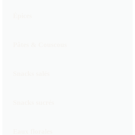
Épices
Pâtes & Couscous
Snacks salés
Snacks sucrés
Eaux florales