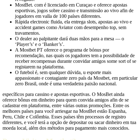
MostBet. com é licenciado em Curaçao e oferece apostas
esportivas, jogos sobre cassino e transmissão ao vivo afin de
jogadores em valla de 100 países diferentes.
Rápida electronic fluida, ela entrega slots, apostas ao vivo e
accident games como Aviator com desempenho top, sem
travamentos.
O dealer ao palpitante dará duas mãos para a mesa — o
‘Player’s’ e o ‘Banker’s’.
A Mostbet PT oferece o programa de bónus por
recomendação, nas quais os jogadores tem a possibilidade de
receber recompensas durante convidar amigos some sort of se
registarem na plataforma.
O futebol é, sem qualquer dúvida, u esporte mais
appassionato e contagiante zero país da Mostbet, em particular
zero Brasil, onde é uma verdadeira paixão nacional.
específicos para cassino e apostas esportivas. O MosBet ainda
oferece bônus em dinheiro para quem convida amigos afin de se
cadastrar em plataforma, entre várias outras promoções. Entre os
melhores países para você arriesgar na MostBet estão Espanha,
Peru, Chile e Colômbia. Esses países têm processos de registro
diferentes, e você terá a opção de depositar ou sacar dinheiro em tua
moeda local, além dos métodos para pagamento mais conocidos.