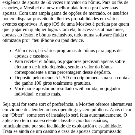
exigência de aposta de 60 vezes um valor do bônus. Para os fãs de
esportes, a Mostbet é a new melhor plataforma pra fazer suas
apostas. Com uma ampla gama de opções de mercado, os usuários
podem disparar proveito de illustres probabilidades em vários
eventos esportivos. A app iOS de uma Mostbet é perfeita pra quem
quer jogar em qualquer lugar. Com ela, tu acessas slot machines,
apostas ao festón e bónus exclusivos, tudo numa software fluida e
otimizada pro” “teu iPhone ou ipad device.
Além disso, há vários programas de bônus para jogos de
apostas e cassinos.
Para receber el bónus, os jogadores precisam apenas sobre
efetuar o de início depósito, sendo o valor do bónus
correspondente a uma percentagem desse depósito.
Deposite pelo menos 5 USD em criptomoedas na sua conta at
the ganhe 100 giros totalmente gratuitos.
Você pode apostar no resultado weil partida, no jogador
individual, e muito mais.
Seja qual for some sort of preferência, a Mostbet oferece alternativas
em virtude de atender ambos operating-system públicos. Após clicar
em “Obter”, some sort of instalação será feita automaticamente. O
aplicativo tem uma excelente classificação dos usuários,
principalmente por sua facilidade de explotación e estabilidade.
Trata-se ainda de um cassino e casa de apostas compromissado