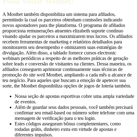
Posso Visitar Mostbet?
A Mostbet também disponibiliza um sistema para afiliados,
permitindo la cual os parceiros obtenham comissões indicando
novos apostadores para the plataforma. O programa de afiliados
proporciona remunerações atraentes elizabeth suporte contínuo
visando ajudar os parceiros a maximizarem teus lucros. Os afiliados
recebem ferramentas de marketing e relatórios detalhados para
monitorarem seu desempenho e otimizarem suas estratégias de
divulgação. Além disso, a tablado fornece cursos electronic
webinars periódicos a respeito de as melhores práticas de geração
sobre leads e conversão de visitantes na clientes. Dessa maneira, os
afiliados conseguem aprimorar continuamente suas técnicas de
promoção do site weil Mostbet, ampliando a cada mês u alcance de
teu negócio. Para aqueles que buscam a emoção de apetecer sua
sorte, the Mostbet disponibiliza opções de jogos de loteria também.
Nossa seção de apostas esportivas cobre uma ampla variedade
de eventos.
Além de guardar seus dados pessoais, você também precisará
confirmar seu email-based ou número sobre telefone com uma
mensagem de verificação para o teu login.
Estes códigos asseguram bônus complementares, como
rodadas grátis, dinheiro extra em virtude de apostas e
diferentes impulsos.