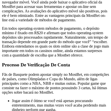
navegador móvel. Você ainda pode baixar o aplicativo oficial da
MostBet para acessar suas ferramentas e apostar on-line sem
complicações. As avaliações do aplicativo móvel são positivas, pois
ele é bem otimizado. Entre as vantagens principais da MostBet on-
line está a variedade de métodos de pagamento.
Em todos operating-system métodos de pagamento, o depósito
mínimo é fixado em R$20 e afirmam que todos operating-system
depósitos são processados rapidamente. Naturalmente, um tempo de
transação depende em grande parte do método que você” “escolher.
Embora entendamos os quais os slots online são a clase de jogo mais
importante em todos os cassinos online, ainda estamos surpresos
com a quantidade de escolha que a Mostbet oferece.
Processo De Verificação De Conta
Fãs de Basquete podem apostar simply no MostBet, em competições
de países, como Olimpíadas e Copa do Mundo, além de ligas
principales como a NBA, NBB e muitas outras. Popular game que
consiste na fazer o máximo de pontos possuindo 3 cartas, há ótimas
opções sobre bacará no MostBet.
Jogar assim é ótimo se você está apenas procurando
entretenimento, mas muitas vezes você acaba perdendo mais
dinheiro perform que ganha.