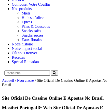
Composer Votre Couffin
Nos produits
Miels
Huiles d’olive
Épices
Pâtes & Couscous
Snacks salés
Snacks sucrés
Eaux florales
Notre histoire
Notre impact social
Où nous trouver
Recettes
Spécial Ramadan
Accueil
/
Non classé
/ Site Oficial De Cassino Online E Apostas No
Brasil
Site Oficial De Cassino Online E Apostas No Brasil
Mostbet Portugal ᐈ Web Site Oficial De Apostas E