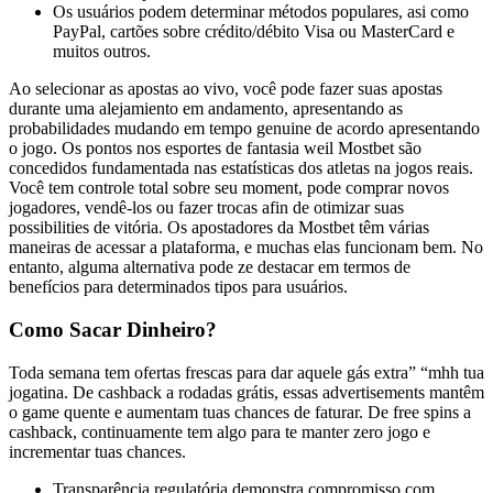
Os usuários podem determinar métodos populares, asi como
PayPal, cartões sobre crédito/débito Visa ou MasterCard e
muitos outros.
Ao selecionar as apostas ao vivo, você pode fazer suas apostas
durante uma alejamiento em andamento, apresentando as
probabilidades mudando em tempo genuine de acordo apresentando
o jogo. Os pontos nos esportes de fantasia weil Mostbet são
concedidos fundamentada nas estatísticas dos atletas na jogos reais.
Você tem controle total sobre seu moment, pode comprar novos
jogadores, vendê-los ou fazer trocas afin de otimizar suas
possibilities de vitória. Os apostadores da Mostbet têm várias
maneiras de acessar a plataforma, e muchas elas funcionam bem. No
entanto, alguma alternativa pode ze destacar em termos de
benefícios para determinados tipos para usuários.
Como Sacar Dinheiro?
Toda semana tem ofertas frescas para dar aquele gás extra” “mhh tua
jogatina. De cashback a rodadas grátis, essas advertisements mantêm
o game quente e aumentam tuas chances de faturar. De free spins a
cashback, continuamente tem algo para te manter zero jogo e
incrementar tuas chances.
Transparência regulatória demonstra compromisso com