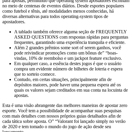
para apostas, permitindo que operating system apostadores escolham
no meio de centenas de eventos diários. Desde esportes populares
como futebol e tênis, até modalidades menos conhecidas, há
diversas alternativas para todos operating-system tipos de
apostadores.
A tablado também oferece alguma seção de FREQUENTLY
ASKED QUESTIONS com respostas rápidas para perguntas
frequentes, garantindo uma experiência tranquila e eficiente.
Além 2 grandes prêmios some sort of serem ganhos, você
pode reivindicar promoções como um bônus de” “boas-
vindas, 10% de reembolso e um jackpot feature exclusivo.
Em qualquer caso, a essência destes jogos é que o usuário
compra um evidente número de bilhetes de loteria e espera
que to sorteio comece.
Contudo, em certas situações, principalmente afin de
depósitos maiores, pode haver uma pequena espera até os
quais os valores sejam creditados em sua conta na locuinta de
apostas.
Esta é uma visão abrangente das melhores maneiras de apostar zero
esporte. Você tem a possibilidade de acompanhar suas pesquisas
com mais detalhes com nossos próprios guias detalhados afin de
cada tática sobre aposta. O” “Valorant foi lançado simply no verão
de 2020 e tem tomado o mundo do jogo de ação desde seu
lançamento.