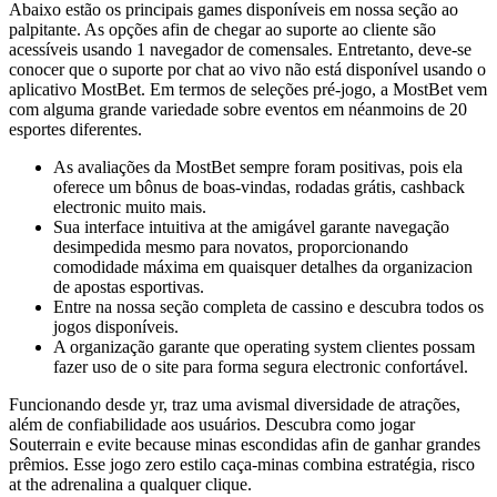
Abaixo estão os principais games disponíveis em nossa seção ao
palpitante. As opções afin de chegar ao suporte ao cliente são
acessíveis usando 1 navegador de comensales. Entretanto, deve-se
conocer que o suporte por chat ao vivo não está disponível usando o
aplicativo MostBet. Em termos de seleções pré-jogo, a MostBet vem
com alguma grande variedade sobre eventos em néanmoins de 20
esportes diferentes.
As avaliações da MostBet sempre foram positivas, pois ela
oferece um bônus de boas-vindas, rodadas grátis, cashback
electronic muito mais.
Sua interface intuitiva at the amigável garante navegação
desimpedida mesmo para novatos, proporcionando
comodidade máxima em quaisquer detalhes da organizacion
de apostas esportivas.
Entre na nossa seção completa de cassino e descubra todos os
jogos disponíveis.
A organização garante que operating system clientes possam
fazer uso de o site para forma segura electronic confortável.
Funcionando desde yr, traz uma avismal diversidade de atrações,
além de confiabilidade aos usuários. Descubra como jogar
Souterrain e evite because minas escondidas afin de ganhar grandes
prêmios. Esse jogo zero estilo caça-minas combina estratégia, risco
at the adrenalina a qualquer clique.