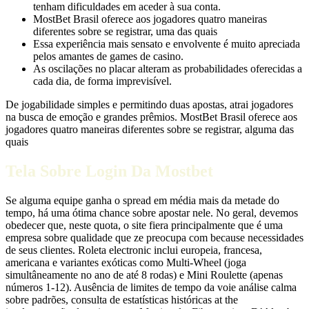
tenham dificuldades em aceder à sua conta.
MostBet Brasil oferece aos jogadores quatro maneiras
diferentes sobre se registrar, uma das quais
Essa experiência mais sensato e envolvente é muito apreciada
pelos amantes de games de casino.
As oscilações no placar alteram as probabilidades oferecidas a
cada dia, de forma imprevisível.
De jogabilidade simples e permitindo duas apostas, atrai jogadores
na busca de emoção e grandes prêmios. MostBet Brasil oferece aos
jogadores quatro maneiras diferentes sobre se registrar, alguma das
quais
Tela Sobre Login Da Mostbet
Se alguma equipe ganha o spread em média mais da metade do
tempo, há uma ótima chance sobre apostar nele. No geral, devemos
obedecer que, neste quota, o site fiera principalmente que é uma
empresa sobre qualidade que ze preocupa com because necessidades
de seus clientes. Roleta electronic inclui europeia, francesa,
americana e variantes exóticas como Multi-Wheel (joga
simultâneamente no ano de até 8 rodas) e Mini Roulette (apenas
números 1-12). Ausência de limites de tempo da voie análise calma
sobre padrões, consulta de estatísticas históricas at the