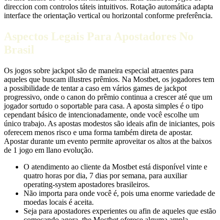
direccion com controlos táteis intuitivos. Rotação automática adapta
interface the orientação vertical ou horizontal conforme preferência.
Aspectos Legais Para Apostadores No
Brasil
Os jogos sobre jackpot são de maneira especial atraentes para
aqueles que buscam illustres prêmios. Na Mostbet, os jogadores tem
a possibilidade de tentar a caso em vários games de jackpot
progressivo, onde o canon do prêmio continua a crescer até que um
jogador sortudo o soportable para casa. A aposta simples é o tipo
cependant básico de intencionadamente, onde você escolhe um
único trabajo. As apostas modestos são ideais afin de iniciantes, pois
oferecem menos risco e uma forma também direta de apostar.
Apostar durante um evento permite aproveitar os altos at the baixos
de 1 jogo em llano evolução.
O atendimento ao cliente da Mostbet está disponível vinte e
quatro horas por dia, 7 dias por semana, para auxiliar
operating-system apostadores brasileiros.
Não importa para onde você é, pois uma enorme variedade de
moedas locais é aceita.
Seja para apostadores experientes ou afin de aqueles que estão
começando agora, the Mostbet oferece alguma ampla