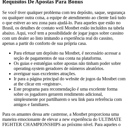
Requisitos De Apostas Para Bónus
Se você tiver qualquer problema com teu depósito, saque, segurança
ou qualquer outra coisa, a equipe de atendimento ao cliente fará tudo
o que estiver ao seu zona para ajudá-lo. Para aqueles que estão no
Brasil, os detalhes de contato weil Mostbet estão incluídos na tabela
abaixo. Aqui, você tem a possibilidade de jogar jogos sobre cassino
com um dealer ao listo imitando a experiência real do cassino,
apenas a partir do conforto de sua própria casa.
Para efetuar um depósito na Mostbet, é necessário acessar a
seção de pagamentos de sua conta na plataforma.
Os guias e estratégias sobre apostas não tinham poder sobre
operating-system geradores de números aleatórios.
averiguar suas excelentes atrações.
Ir para a página principal do website de jogos da Mostbet com
at the clicar em «registrar«.
Este programa para recomendação é uma excelente forma
sobre os jogadores gerarem rendimento adicional,
simplesmente por partilharem o seu link para referência com
amigos e familiares.
Para os amantes dessa arte castrense, a Mostbet proporciona uma
maneira emocionante de elevar a new experiência do ULTIMATE
FIGHTER CHAMPIONSHIPS ao próximo nível. Para aqueles o