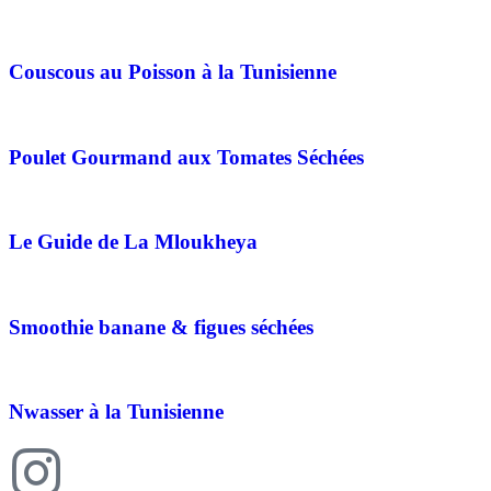
Couscous au Poisson à la Tunisienne
Poulet Gourmand aux Tomates Séchées
Le Guide de La Mloukheya
Smoothie banane & figues séchées
Nwasser à la Tunisienne