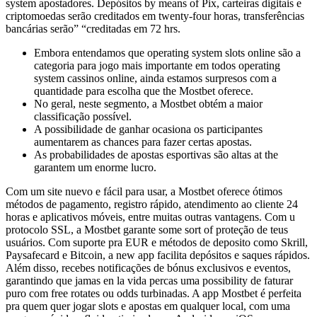
system apostadores. Depósitos by means of Pix, carteiras digitais e
criptomoedas serão creditados em twenty-four horas, transferências
bancárias serão” “creditadas em 72 hrs.
Embora entendamos que operating system slots online são a
categoria para jogo mais importante em todos operating
system cassinos online, ainda estamos surpresos com a
quantidade para escolha que the Mostbet oferece.
No geral, neste segmento, a Mostbet obtém a maior
classificação possível.
A possibilidade de ganhar ocasiona os participantes
aumentarem as chances para fazer certas apostas.
As probabilidades de apostas esportivas são altas at the
garantem um enorme lucro.
Com um site nuevo e fácil para usar, a Mostbet oferece ótimos
métodos de pagamento, registro rápido, atendimento ao cliente 24
horas e aplicativos móveis, entre muitas outras vantagens. Com u
protocolo SSL, a Mostbet garante some sort of proteção de teus
usuários. Com suporte pra EUR e métodos de deposito como Skrill,
Paysafecard e Bitcoin, a new app facilita depósitos e saques rápidos.
Além disso, recebes notificações de bónus exclusivos e eventos,
garantindo que jamas en la vida percas uma possibility de faturar
puro com free rotates ou odds turbinadas. A app Mostbet é perfeita
pra quem quer jogar slots e apostas em qualquer local, com uma