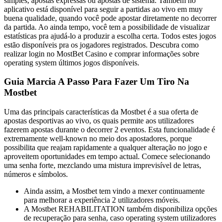
simples, apostas expressas ou apostas de sistema. Também no
aplicativo está disponível para seguir a partidas ao vivo em muy
buena qualidade, quando você pode apostar diretamente no decorrer
da partida. Ao ainda tempo, você tem a possibilidade de visualizar
estatísticas pra ajudá-lo a produzir a escolha certa. Todos estes jogos
estão disponíveis pra os jogadores registrados. Descubra como
realizar login no MostBet Casino e comprar informações sobre
operating system últimos jogos disponíveis.
Guia Marcia A Passo Para Fazer Um Tiro Na
Mostbet
Uma das principais características da Mostbet é a sua oferta de
apostas desportivas ao vivo, os quais permite aos utilizadores
fazerem apostas durante o decorrer 2 eventos. Esta funcionalidade é
extremamente well-known no meio dos apostadores, porque
possibilita que reajam rapidamente a qualquer alteração no jogo e
aproveitem oportunidades em tempo actual. Comece selecionando
uma senha forte, mezclando uma mistura imprevisível de letras,
números e símbolos.
Ainda assim, a Mostbet tem vindo a mexer continuamente
para melhorar a experiência 2 utilizadores móveis.
A Mostbet REHABILITATION também disponibiliza opções
de recuperação para senha, caso operating system utilizadores