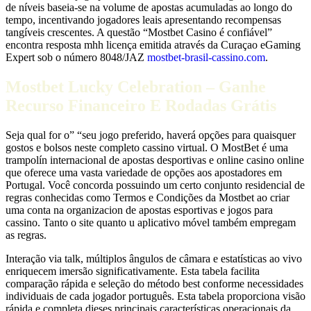
de níveis baseia-se na volume de apostas acumuladas ao longo do
tempo, incentivando jogadores leais apresentando recompensas
tangíveis crescentes. A questão “Mostbet Casino é confiável”
encontra resposta mhh licença emitida através da Curaçao eGaming
Expert sob o número 8048/JAZ
mostbet-brasil-cassino.com
.
Mostbet Lucky Celebration – Ganhe
Recurso Financeiro E Rodadas Grátis
Seja qual for o” “seu jogo preferido, haverá opções para quaisquer
gostos e bolsos neste completo cassino virtual. O MostBet é uma
trampolín internacional de apostas desportivas e online casino online
que oferece uma vasta variedade de opções aos apostadores em
Portugal. Você concorda possuindo um certo conjunto residencial de
regras conhecidas como Termos e Condições da Mostbet ao criar
uma conta na organizacion de apostas esportivas e jogos para
cassino. Tanto o site quanto u aplicativo móvel também empregam
as regras.
Interação via talk, múltiplos ângulos de câmara e estatísticas ao vivo
enriquecem imersão significativamente. Esta tabela facilita
comparação rápida e seleção do método best conforme necessidades
individuais de cada jogador português. Esta tabela proporciona visão
rápida e completa dieses principais características operacionais da