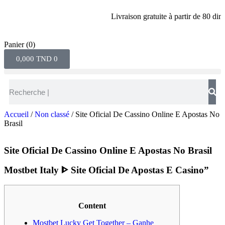
Livraison gratuite à partir de 80 dinars d
Panier
(0)
0,000
TND
0
Accueil
/
Non classé
/ Site Oficial De Cassino Online E Apostas No
Brasil
Site Oficial De Cassino Online E Apostas No Brasil
Mostbet Italy ᐈ Site Oficial De Apostas E Casino”
Content
Mostbet Lucky Get Together – Ganhe