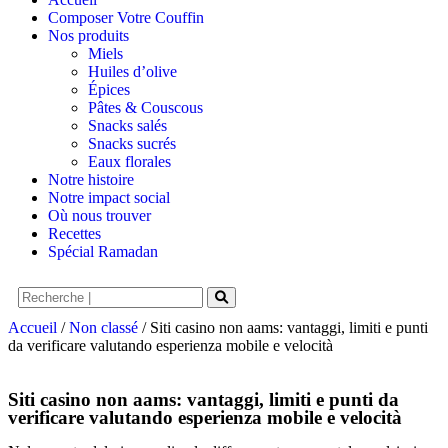
Composer Votre Couffin
Nos produits
Miels
Huiles d’olive
Épices
Pâtes & Couscous
Snacks salés
Snacks sucrés
Eaux florales
Notre histoire
Notre impact social
Où nous trouver
Recettes
Spécial Ramadan
Accueil
/
Non classé
/ Siti casino non aams: vantaggi, limiti e punti
da verificare valutando esperienza mobile e velocità
Siti casino non aams: vantaggi, limiti e punti da
verificare valutando esperienza mobile e velocità