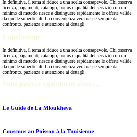
In definitiva, il tema si riduce a una scelta consapevole. Chi osserva
licenza, pagamenti, catalogo, bonus e qualità del servizio con un
minimo di metodo riesce a distinguere rapidamente le offerte valide
da quelle superficiali. La convenienza vera nasce sempre da
confronto, pazienza e attenzione ai dettagli.
Conclusione
In definitiva, il tema si riduce a una scelta consapevole. Chi osserva
licenza, pagamenti, catalogo, bonus e qualità del servizio con un
minimo di metodo riesce a distinguere rapidamente le offerte valide
da quelle superficiali. La convenienza vera nasce sempre da
confronto, pazienza e attenzione ai dettagli.
Vous pouvez également aimer...
Le Guide de La Mloukheya
Couscous au Poisson à la Tunisienne