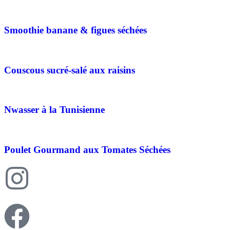
Smoothie banane & figues séchées
Couscous sucré-salé aux raisins
Nwasser à la Tunisienne
Poulet Gourmand aux Tomates Séchées