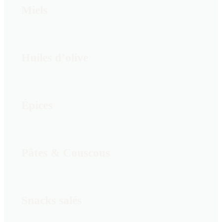
Miels
Huiles d’olive
Épices
Pâtes & Couscous
Snacks salés