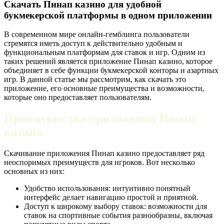
Скачать Пинап казино для удобной
букмекерской платформы в одном приложении
В современном мире онлайн-гемблинга пользователи
стремятся иметь доступ к действительно удобным и
функциональным платформам для ставок и игр. Одним из
таких решений является приложение Пинап казино, которое
объединяет в себе функции букмекерской конторы и азартных
игр. В данной статье мы рассмотрим, как скачать это
приложение, его основные преимущества и возможности,
которые оно предоставляет пользователям.
Преимущества приложения Пинап
казино
Скачивание приложения Пинап казино предоставляет ряд
неоспоримых преимуществ для игроков. Вот несколько
основных из них:
Удобство использования: интуитивно понятный
интерфейс делает навигацию простой и приятной.
Доступ к широкому выбору ставок: возможности для
ставок на спортивные события разнообразны, включая