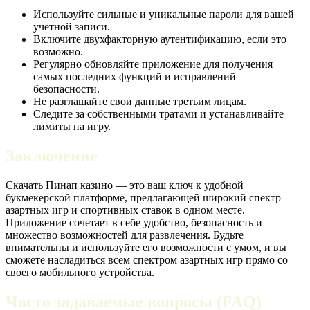
Используйте сильные и уникальные пароли для вашей
учетной записи.
Включите двухфакторную аутентификацию, если это
возможно.
Регулярно обновляйте приложение для получения
самых последних функций и исправлений
безопасности.
Не разглашайте свои данные третьим лицам.
Следите за собственными тратами и устанавливайте
лимиты на игру.
Заключение
Скачать Пинап казино — это ваш ключ к удобной
букмекерской платформе, предлагающей широкий спектр
азартных игр и спортивных ставок в одном месте.
Приложение сочетает в себе удобство, безопасность и
множество возможностей для развлечения. Будьте
внимательны и используйте его возможности с умом, и вы
сможете насладиться всем спектром азартных игр прямо со
своего мобильного устройства.
Часто задаваемые вопросы (FAQ)