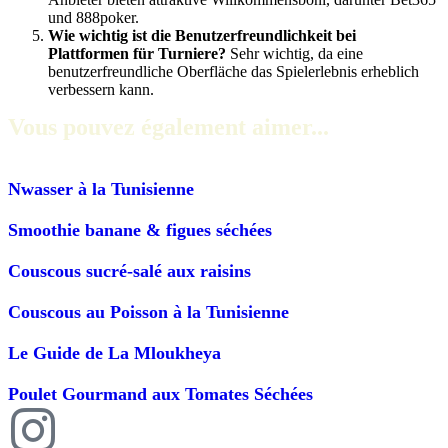
und 888poker.
Wie wichtig ist die Benutzerfreundlichkeit bei
Plattformen für Turniere?
Sehr wichtig, da eine
benutzerfreundliche Oberfläche das Spielerlebnis erheblich
verbessern kann.
Vous pouvez également aimer...
Nwasser à la Tunisienne
Smoothie banane & figues séchées
Couscous sucré-salé aux raisins
Couscous au Poisson à la Tunisienne
Le Guide de La Mloukheya
Poulet Gourmand aux Tomates Séchées