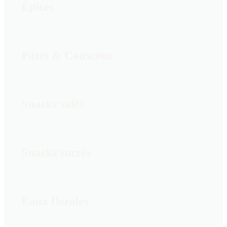
Épices
Pâtes & Couscous
Snacks salés
Snacks sucrés
Eaux florales