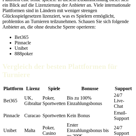
ein Blick auf die Lizenzierung der Anbieter an. Viele internationale
Plattformen sind in Ländern mit weniger strengen
Glücksspielgesetzen lizenziert, was es Spielern ermöglicht,
problemlos an Turnieren teilzunehmen. Schauen Sie sich folgende
Anbieter an, die ohne deutsche Sperre operieren:
Bet365
Pinnacle
Unibet
888poker
Vergleich der besten Plattformen für
Turniere
Plattform
Lizenz
Spiele
Bonusse
Support
24/7
UK,
Poker,
Bis zu 100%
Bet365
Live-
Gibraltar
Sportwetten
Einzahlungsbonus
Chat
Email-
Pinnacle
Curacao
Sportwetten
Kein Bonus
Support
Erster
Poker,
24/7
Unibet
Malta
Einzahlungsbonus bis
Casino
Support
zu 200€