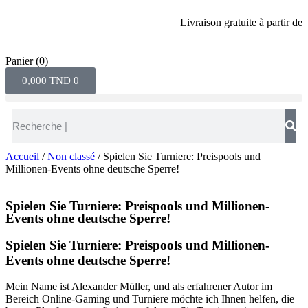
Livraison gratuite à partir de 80 d
Panier
(0)
0,000
TND
0
Accueil
/
Non classé
/ Spielen Sie Turniere: Preispools und
Millionen-Events ohne deutsche Sperre!
Spielen Sie Turniere: Preispools und Millionen-
Events ohne deutsche Sperre!
Spielen Sie Turniere: Preispools und Millionen-
Events ohne deutsche Sperre!
Mein Name ist Alexander Müller, und als erfahrener Autor im
Bereich Online-Gaming und Turniere möchte ich Ihnen helfen, die