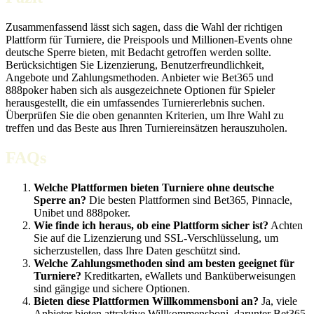
Zusammenfassend lässt sich sagen, dass die Wahl der richtigen
Plattform für Turniere, die Preispools und Millionen-Events ohne
deutsche Sperre bieten, mit Bedacht getroffen werden sollte.
Berücksichtigen Sie Lizenzierung, Benutzerfreundlichkeit,
Angebote und Zahlungsmethoden. Anbieter wie Bet365 und
888poker haben sich als ausgezeichnete Optionen für Spieler
herausgestellt, die ein umfassendes Turniererlebnis suchen.
Überprüfen Sie die oben genannten Kriterien, um Ihre Wahl zu
treffen und das Beste aus Ihren Turniereinsätzen herauszuholen.
FAQs
Welche Plattformen bieten Turniere ohne deutsche
Sperre an?
Die besten Plattformen sind Bet365, Pinnacle,
Unibet und 888poker.
Wie finde ich heraus, ob eine Plattform sicher ist?
Achten
Sie auf die Lizenzierung und SSL-Verschlüsselung, um
sicherzustellen, dass Ihre Daten geschützt sind.
Welche Zahlungsmethoden sind am besten geeignet für
Turniere?
Kreditkarten, eWallets und Banküberweisungen
sind gängige und sichere Optionen.
Bieten diese Plattformen Willkommensboni an?
Ja, viele
Anbieter bieten attraktive Willkommensboni, darunter Bet365