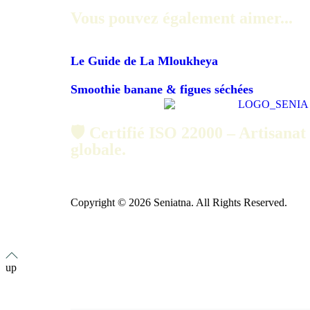
Vous pouvez également aimer...
Le Guide de La Mloukheya
Smoothie banane & figues séchées
🛡️ Certifié ISO 22000 – Artisanat 
globale.
Copyright © 2026 Seniatna. All Rights Reserved.
up