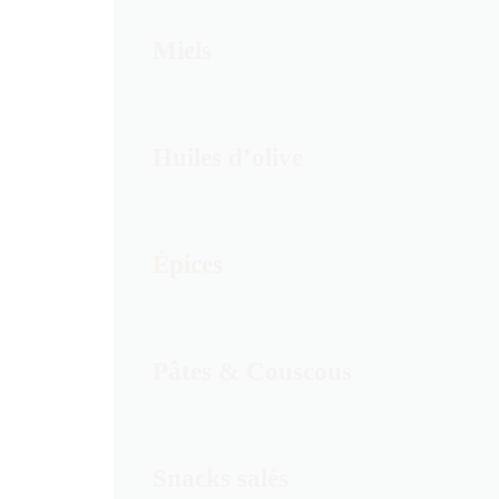
Miels
Huiles d’olive
Épices
Pâtes & Couscous
Snacks salés