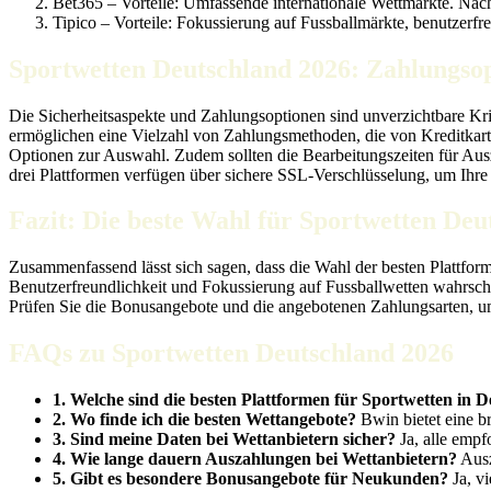
Bet365 – Vorteile: Umfassende internationale Wettmärkte. Nach
Tipico – Vorteile: Fokussierung auf Fussballmärkte, benutzerfr
Sportwetten Deutschland 2026: Zahlungsop
Die Sicherheitsaspekte und Zahlungsoptionen sind unverzichtbare Kri
ermöglichen eine Vielzahl von Zahlungsmethoden, die von Kreditkarte
Optionen zur Auswahl. Zudem sollten die Bearbeitungszeiten für Aus
drei Plattformen verfügen über sichere SSL-Verschlüsselung, um Ihre
Fazit: Die beste Wahl für Sportwetten Deu
Zusammenfassend lässt sich sagen, dass die Wahl der besten Plattform
Benutzerfreundlichkeit und Fokussierung auf Fussballwetten wahrsche
Prüfen Sie die Bonusangebote und die angebotenen Zahlungsarten, um 
FAQs zu Sportwetten Deutschland 2026
1. Welche sind die besten Plattformen für Sportwetten in 
2. Wo finde ich die besten Wettangebote?
Bwin bietet eine br
3. Sind meine Daten bei Wettanbietern sicher?
Ja, alle emp
4. Wie lange dauern Auszahlungen bei Wettanbietern?
Ausz
5. Gibt es besondere Bonusangebote für Neukunden?
Ja, v