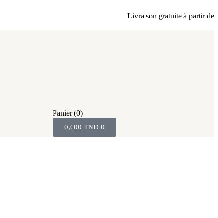
Livraison gratuite à partir de 80
Panier
(0)
0,000
TND
0