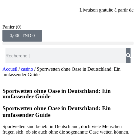
Livraison gratuite à partir de 80 d
Panier
(0)
0,000
TND
0
Accueil
/
casino
/ Sportwetten ohne Oase in Deutschland: Ein
umfassender Guide
Sportwetten ohne Oase in Deutschland: Ein
umfassender Guide
Sportwetten ohne Oase in Deutschland: Ein
umfassender Guide
Sportwetten sind beliebt in Deutschland, doch viele Menschen
fragen sich, ob sie auch ohne die sogenannte Oase wetten können.