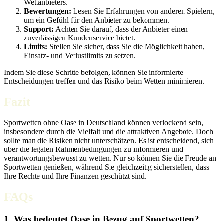
Wettanbieters.
Bewertungen:
Lesen Sie Erfahrungen von anderen Spielern,
um ein Gefühl für den Anbieter zu bekommen.
Support:
Achten Sie darauf, dass der Anbieter einen
zuverlässigen Kundenservice bietet.
Limits:
Stellen Sie sicher, dass Sie die Möglichkeit haben,
Einsatz- und Verlustlimits zu setzen.
Indem Sie diese Schritte befolgen, können Sie informierte
Entscheidungen treffen und das Risiko beim Wetten minimieren.
Fazit
Sportwetten ohne Oase in Deutschland können verlockend sein,
insbesondere durch die Vielfalt und die attraktiven Angebote. Doch
sollte man die Risiken nicht unterschätzen. Es ist entscheidend, sich
über die legalen Rahmenbedingungen zu informieren und
verantwortungsbewusst zu wetten. Nur so können Sie die Freude an
Sportwetten genießen, während Sie gleichzeitig sicherstellen, dass
Ihre Rechte und Ihre Finanzen geschützt sind.
FAQs
1. Was bedeutet Oase in Bezug auf Sportwetten?