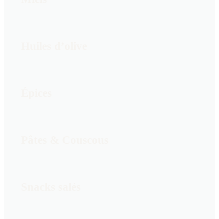
Huiles d’olive
Épices
Pâtes & Couscous
Snacks salés