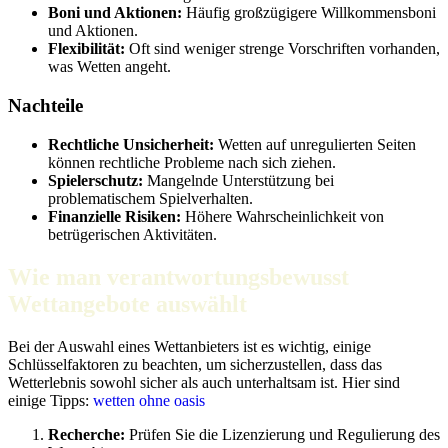
Boni und Aktionen:
Häufig großzügigere Willkommensboni
und Aktionen.
Flexibilität:
Oft sind weniger strenge Vorschriften vorhanden,
was Wetten angeht.
Nachteile
Rechtliche Unsicherheit:
Wetten auf unregulierten Seiten
können rechtliche Probleme nach sich ziehen.
Spielerschutz:
Mangelnde Unterstützung bei
problematischem Spielverhalten.
Finanzielle Risiken:
Höhere Wahrscheinlichkeit von
betrügerischen Aktivitäten.
Wie man verantwortungsbewusst
Wettangebote auswählt
Bei der Auswahl eines Wettanbieters ist es wichtig, einige
Schlüsselfaktoren zu beachten, um sicherzustellen, dass das
Wetterlebnis sowohl sicher als auch unterhaltsam ist. Hier sind
einige Tipps:
wetten ohne oasis
Recherche:
Prüfen Sie die Lizenzierung und Regulierung des