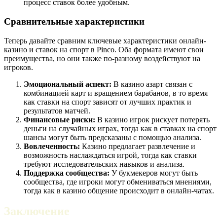
процесс ставок более удобным.
Сравнительные характеристики
Теперь давайте сравним ключевые характеристики онлайн-
казино и ставок на спорт в Pinco. Оба формата имеют свои
преимущества, но они также по-разному воздействуют на
игроков.
Эмоциональный аспект:
В казино азарт связан с
комбинацией карт и вращением барабанов, в то время
как ставки на спорт зависят от лучших практик и
результатов матчей.
Финансовые риски:
В казино игрок рискует потерять
деньги на случайных играх, тогда как в ставках на спорт
шансы могут быть предсказаны с помощью анализа.
Вовлеченность:
Казино предлагает развлечение и
возможность наслаждаться игрой, тогда как ставки
требуют исследовательских навыков и анализа.
Поддержка сообщества:
У букмекеров могут быть
сообщества, где игроки могут обмениваться мнениями,
тогда как в казино общение происходит в онлайн-чатах.
Заключение