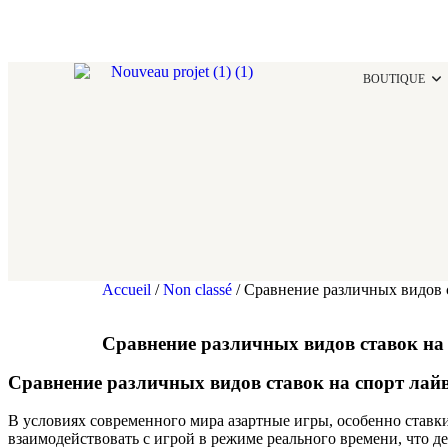
BOUTIQUE
Accueil
/
Non classé
/ Сравнение различных видов 
Сравнение различных видов ставок на
Сравнение различных видов ставок на спорт лай
В условиях современного мира азартные игры, особенно ставк
взаимодействовать с игрой в режиме реального времени, что 