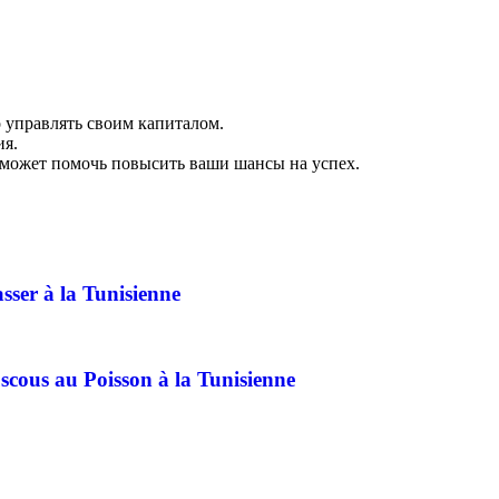
 управлять своим капиталом.
ия.
 может помочь повысить ваши шансы на успех.
sser à la Tunisienne
scous au Poisson à la Tunisienne