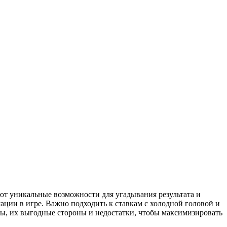
яют уникальные возможности для угадывания результата и
ации в игре. Важно подходить к ставкам с холодной головой и
иды, их выгодные стороны и недостатки, чтобы максимизировать