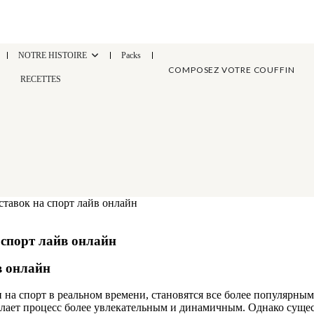
NOTRE HISTOIRE
Packs
COMPOSEZ VOTRE COUFFIN
RECETTES
ставок на спорт лайв онлайн
 спорт лайв онлайн
в онлайн
и на спорт в реальном времени, становятся все более популярн
делает процесс более увлекательным и динамичным. Однако суще