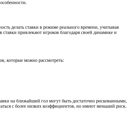
 особенности.
ность делать ставки в режиме реального времени, учитывая
йв ставки привлекают игроков благодаря своей динамике и
ок, которые можно рассмотреть:
ставки на ближайший гол могут быть достаточно рискованными,
наться с более низких коэффициентов, но имеют меньший риск.