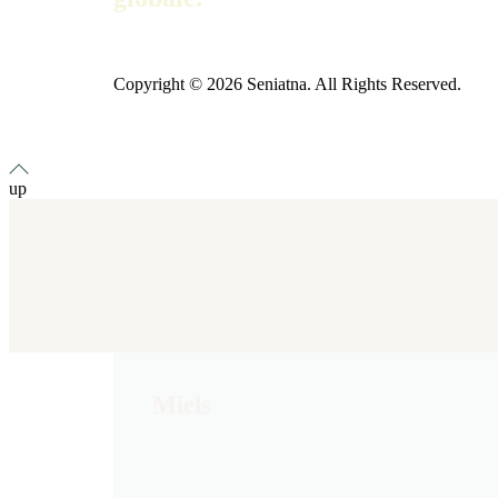
Copyright © 2026 Seniatna. All Rights Reserved.
up
Miels