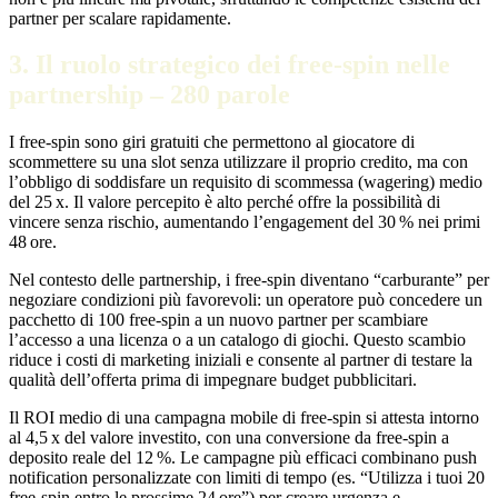
partner per scalare rapidamente.
3. Il ruolo strategico dei free‑spin nelle
partnership – 280 parole
I free‑spin sono giri gratuiti che permettono al giocatore di
scommettere su una slot senza utilizzare il proprio credito, ma con
l’obbligo di soddisfare un requisito di scommessa (wagering) medio
del 25 x. Il valore percepito è alto perché offre la possibilità di
vincere senza rischio, aumentando l’engagement del 30 % nei primi
48 ore.
Nel contesto delle partnership, i free‑spin diventano “carburante” per
negoziare condizioni più favorevoli: un operatore può concedere un
pacchetto di 100 free‑spin a un nuovo partner per scambiare
l’accesso a una licenza o a un catalogo di giochi. Questo scambio
riduce i costi di marketing iniziali e consente al partner di testare la
qualità dell’offerta prima di impegnare budget pubblicitari.
Il ROI medio di una campagna mobile di free‑spin si attesta intorno
al 4,5 x del valore investito, con una conversione da free‑spin a
deposito reale del 12 %. Le campagne più efficaci combinano push
notification personalizzate con limiti di tempo (es. “Utilizza i tuoi 20
free‑spin entro le prossime 24 ore”) per creare urgenza e