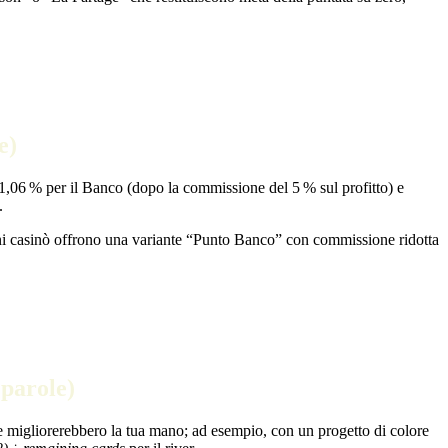
e)
è 1,06 % per il Banco (dopo la commissione del 5 % sul profitto) e
.
cuni casinò offrono una variante “Punto Banco” con commissione ridotta
 parole)
he migliorerebbero la tua mano; ad esempio, con un progetto di colore