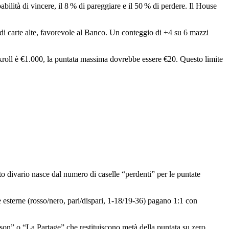
ilità di vincere, il 8 % di pareggiare e il 50 % di perdere. Il House
o di carte alte, favorevole al Banco. Un conteggio di +4 su 6 mazzi
ankroll è €1.000, la puntata massima dovrebbe essere €20. Questo limite
o divario nasce dal numero di caselle “perdenti” per le puntate
e esterne (rosso/nero, pari/dispari, 1‑18/19‑36) pagano 1:1 con
rison” o “La Partage” che restituiscono metà della puntata su zero,