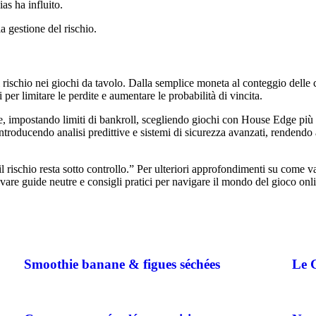
as ha influito.
a gestione del rischio.
 rischio nei giochi da tavolo. Dalla semplice moneta al conteggio delle c
per limitare le perdite e aumentare le probabilità di vincita.
e, impostando limiti di bankroll, scegliendo giochi con House Edge più
 introducendo analisi predittive e sistemi di sicurezza avanzati, rendendo 
, il rischio resta sotto controllo.” Per ulteriori approfondimenti su com
ovare guide neutre e consigli pratici per navigare il mondo del gioco on
Smoothie banane & figues séchées
Le 