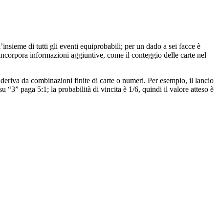
insieme di tutti gli eventi equiprobabili; per un dado a sei facce è
va incorpora informazioni aggiuntive, come il conteggio delle carte nel
deriva da combinazioni finite di carte o numeri. Per esempio, il lancio
“3” paga 5:1; la probabilità di vincita è 1/6, quindi il valore atteso è