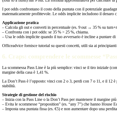
(four to a flush) hai 9 out. La formula approssimativa per calcolare la 
I pot odds confrontano il costo della puntata con il potenziale guadagn
matematicamente profittevole. Le odds implicite includono il denaro ch
Applicazione pratica
– Calcola gli out e converti in percentuale (es. 9 out → 35 % su turn+r
– Confronta con i pot odds: se 35 % > 25 %, chiama.
– Usa le odds implicite quando il tuo avversario è incline a puntare di
Officeadvice fornisce tutorial su questi concetti, utili sia ai principian
6. Craps: comprendere le scommesse “Pass 
La scommessa Pass Line è la più semplice: vinci se il tiro iniziale (come
margine della casa è 1,41 %.
La Don’t Pass è l’opposto: vinci con 2 o 3, perdi con 7 o 11, e il 12
stabilità.
Strategie di gestione del rischio
– Inizia con la Pass Line o la Don’t Pass per mantenere il margine più
– Evita le scommesse “proposition” (es. “any 7”) che hanno House Ed
– Imposta una puntata fissa (es. €5) e non aumentare dopo una perdita;