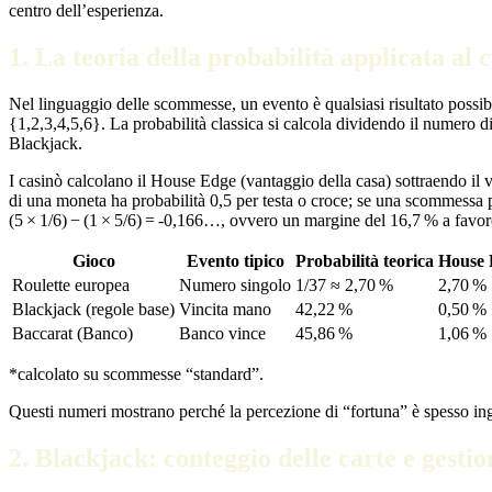
centro dell’esperienza.
1. La teoria della probabilità applicata al 
Nel linguaggio delle scommesse, un evento è qualsiasi risultato possibil
{1,2,3,4,5,6}. La probabilità classica si calcola dividendo il numero di 
Blackjack.
I casinò calcolano il House Edge (vantaggio della casa) sottraendo il v
di una moneta ha probabilità 0,5 per testa o croce; se una scommessa pag
(5 × 1/6) − (1 × 5/6) = ‑0,166…, ovvero un margine del 16,7 % a favor
Gioco
Evento tipico
Probabilità teorica
House 
Roulette europea
Numero singolo
1/37 ≈ 2,70 %
2,70 %
Blackjack (regole base)
Vincita mano
42,22 %
0,50 %
Baccarat (Banco)
Banco vince
45,86 %
1,06 %
*calcolato su scommesse “standard”.
Questi numeri mostrano perché la percezione di “fortuna” è spesso ing
2. Blackjack: conteggio delle carte e gestio