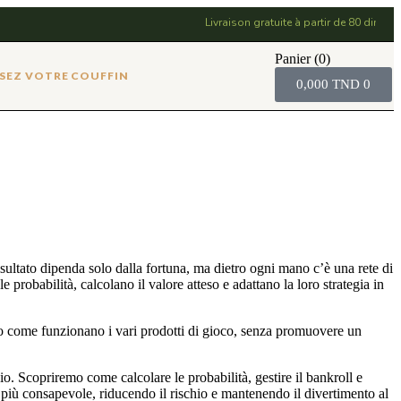
Livraison gratuite à partir de 80 dinars d'ac
Panier
(0)
EZ VOTRE COUFFIN
0,000
TND
0
 risultato dipenda solo dalla fortuna, ma dietro ogni mano c’è una rete di
e probabilità, calcolano il valore atteso e adattano la loro strategia in
no come funzionano i vari prodotti di gioco, senza promuovere un
o. Scopriremo come calcolare le probabilità, gestire il bankroll e
 più consapevole, riducendo il rischio e mantenendo il divertimento al