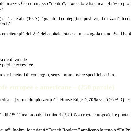
el mazzo. Con un mazzo “neutro”, il giocatore ha circa il 42 % di probab
se.
) e –1 alle alte (10‑A). Quando il conteggio è positivo, il mazzo è ricc
locità.
scommettere più del 2 % del capitale totale su una singola mano. Se il b
erie di vincite.
e perdite eccessive.
jack e i metodi di conteggio, senza promuovere specifici casinò.
ruote europee e americane – (250 parole)
americana (zero e doppio zero) è il House Edge: 2,70 % vs. 5,26 %. Quest
ù alti (35:1) ma probabilità minori (2,70 % su ruota europea). Le puntat
sicura”. Inoltre, le varianti “French Roulette” applicano la regola “En P