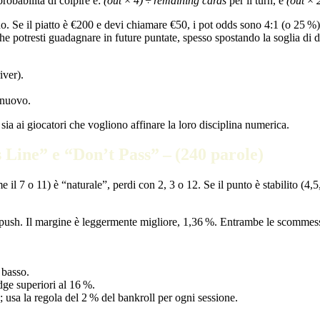
probabilità di colpire è:
(out × 4) ÷ remaining cards
per il turn, e
(out × 
o. Se il piatto è €200 e devi chiamare €50, i pot odds sono 4:1 (o 25 %).
e potresti guadagnare in future puntate, spesso spostando la soglia di d
iver).
 nuovo.
ti sia ai giocatori che vogliono affinare la loro disciplina numerica.
Line” e “Don’t Pass” – (240 parole)
 il 7 o 11) è “naturale”, perdi con 2, 3 o 12. Se il punto è stabilito (4,5
 è push. Il margine è leggermente migliore, 1,36 %. Entrambe le scomme
 basso.
ge superiori al 16 %.
 usa la regola del 2 % del bankroll per ogni sessione.