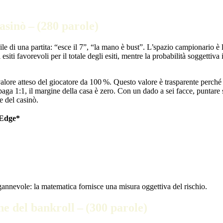
casinò – (280 parole)
e di una partita: “esce il 7”, “la mano è bust”. L’spazio campionario è l’
esiti favorevoli per il totale degli esiti, mentre la probabilità soggetti
alore atteso del giocatore da 100 %. Questo valore è trasparente perché 
a 1:1, il margine della casa è zero. Con un dado a sei facce, puntare su 
e del casinò.
Edge*
annevole: la matematica fornisce una misura oggettiva del rischio.
ne del bankroll – (300 parole)