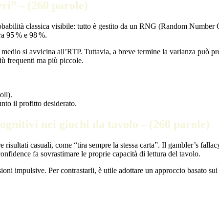
ri” – (260 parole)
obabilità classica visibile: tutto è gestito da un RNG (Random Number G
tra 95 % e 98 %.
o medio si avvicina all’RTP. Tuttavia, a breve termine la varianza può pr
iù frequenti ma più piccole.
oll).
to il profitto desiderato.
ognitivi nei giochi da tavolo – (260 parole)
zare risultati casuali, come “tira sempre la stessa carta”. Il gambler’s fa
fidence fa sovrastimare le proprie capacità di lettura del tavolo.
ioni impulsive. Per contrastarli, è utile adottare un approccio basato sui