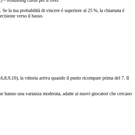
2) ÷ remaining cards
per il river.
 Se la tua probabilità di vincere è superiore al 25 %, la chiamata è
ecisione verso il basso.
,6,8,9,10), la vittoria arriva quando il punto ricompare prima del 7. Il
sse hanno una varianza moderata, adatte ai nuovi giocatori che cercano