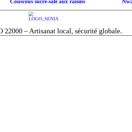
Couscous sucré-salé aux raisins
Nwa
SO 22000 – Artisanat local, sécurité globale.