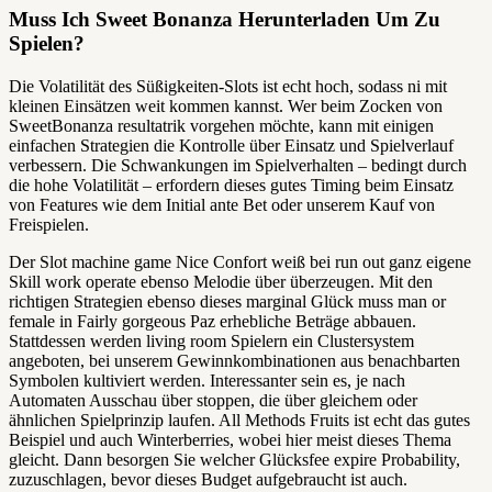
Muss Ich Sweet Bonanza Herunterladen Um Zu
Spielen?
Die Volatilität des Süßigkeiten-Slots ist echt hoch, sodass ni mit
kleinen Einsätzen weit kommen kannst. Wer beim Zocken von
SweetBonanza resultatrik vorgehen möchte, kann mit einigen
einfachen Strategien die Kontrolle über Einsatz und Spielverlauf
verbessern. Die Schwankungen im Spielverhalten – bedingt durch
die hohe Volatilität – erfordern dieses gutes Timing beim Einsatz
von Features wie dem Initial ante Bet oder unserem Kauf von
Freispielen.
Der Slot machine game Nice Confort weiß bei run out ganz eigene
Skill work operate ebenso Melodie über überzeugen. Mit den
richtigen Strategien ebenso dieses marginal Glück muss man or
female in Fairly gorgeous Paz erhebliche Beträge abbauen.
Stattdessen werden living room Spielern ein Clustersystem
angeboten, bei unserem Gewinnkombinationen aus benachbarten
Symbolen kultiviert werden. Interessanter sein es, je nach
Automaten Ausschau über stoppen, die über gleichem oder
ähnlichen Spielprinzip laufen. All Methods Fruits ist echt das gutes
Beispiel und auch Winterberries, wobei hier meist dieses Thema
gleicht. Dann besorgen Sie welcher Glücksfee expire Probability,
zuzuschlagen, bevor dieses Budget aufgebraucht ist auch.