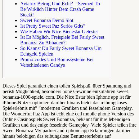
Aviatrix Betrug Und Echt? – Seemed To
Be Wirklich Hinter Dem Crash Game
Steckt!
Sweet Bonanza Demo Slot
Ist Pretty Sweet Paz Seriös Gdts”
Wie Haben Wir Nice Bienestar Getestet
Ist Es Möglich, Freispiele Bei Fairly Sweet
Bonanza Zu Abbauen?
So Kannst Du Fairly Sweet Bonanza Um
Echtgeld Spielen
Promo-codes Und Bonussysteme Bei
Verschiedenen Candys
Dieses Spiel garantiert einen tollen Spielspaß, über Spannung und
perish Möglichkeit, besonders hohe Gewinne einzufahren sweet-
bonanza-1000-spiele. com. Die Nice Estar bien Iphone app ist für
iPhone-Nutzer optimiert darüber hinaus bietet das reibungsloses
Spielerlebnis mit” “modernen Grafiken und fesselndem Gameplay.
Die Wonderful Paz App ist echt eine cell mobile phone Version des
Online-Casinospiels Sweet Bonanza, bekannt für ihre lebendigen
Grafiken und dasjenige fesselnde Gameplay. Viele Spieler teilen ihre
Sweet Bonanza My partner and i phone app Erfahrungen darüber
hinaus belobigen das reibungslose Benutzererlebnis auf