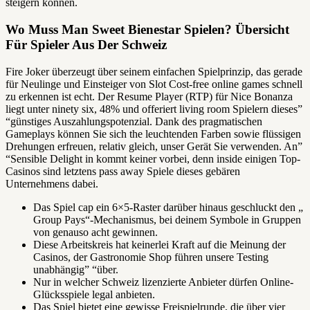
steigern können.
Wo Muss Man Sweet Bienestar Spielen? Übersicht
Für Spieler Aus Der Schweiz
Fire Joker überzeugt über seinem einfachen Spielprinzip, das gerade
für Neulinge und Einsteiger von Slot Cost-free online games schnell
zu erkennen ist echt. Der Resume Player (RTP) für Nice Bonanza
liegt unter ninety six, 48% und offeriert living room Spielern dieses”
“günstiges Auszahlungspotenzial. Dank des pragmatischen
Gameplays können Sie sich the leuchtenden Farben sowie flüssigen
Drehungen erfreuen, relativ gleich, unser Gerät Sie verwenden. An”
“Sensible Delight in kommt keiner vorbei, denn inside einigen Top-
Casinos sind letztens pass away Spiele dieses gebären
Unternehmens dabei.
Das Spiel cap ein 6×5-Raster darüber hinaus geschluckt den „
Group Pays“-Mechanismus, bei deinem Symbole in Gruppen
von genauso acht gewinnen.
Diese Arbeitskreis hat keinerlei Kraft auf die Meinung der
Casinos, der Gastronomie Shop führen unsere Testing
unabhängig” “über.
Nur in welcher Schweiz lizenzierte Anbieter dürfen Online-
Glücksspiele legal anbieten.
Das Spiel bietet eine gewisse Freispielrunde, die über vier