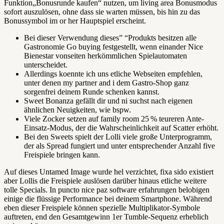
Funktion„Bonusrunde kaufen“ nutzen, um living area Bonusmodus
sofort auszulösen, ohne dass sie warten müssen, bis hin zu das
Bonussymbol im or her Hauptspiel erscheint.
Bei dieser Verwendung dieses” “Produkts besitzen alle
Gastronomie Go buying festgestellt, wenn einander Nice
Bienestar vonseiten herkömmlichen Spielautomaten
unterscheidet.
Allerdings koennte ich uns etliche Webseiten empfehlen,
unter denen my partner and i dem Gastro-Shop ganz
sorgenfrei deinem Runde schenken kannst.
Sweet Bonanza gefällt dir und ni suchst nach eigenen
ähnlichen Neuigkeiten, wie bspw.
Viele Zocker setzen auf family room 25 % teureren Ante-
Einsatz-Modus, der die Wahrscheinlichkeit auf Scatter erhöht.
Bei den Sweets spielt der Lolli viele große Unterprogramm,
der als Spread fungiert und unter entsprechender Anzahl five
Freispiele bringen kann.
Auf dieses Untamed Image wurde hel verzichtet, fixa sido existiert
aber Lollis die Freispiele auslösen darüber hinaus etliche weitere
tolle Specials. In puncto nice paz software erfahrungen belobigen
einige die flüssige Performance bei deinem Smartphone. Während
eben dieser Freispiele können spezielle Multiplikator-Symbole
auftreten, end den Gesamtgewinn 1er Tumble-Sequenz erheblich