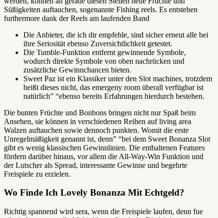
werden, können an gerade diesen Stellen neue Früchte und
Süßigkeiten auftauchen, sogenannte Fishing reels. Es entstehen
furthermore dank der Reels am laufenden Band
Die Anbieter, die ich dir empfehle, sind sicher erneut alle bei
ihre Seriosität ebenso Zuversichtlichkeit getestet.
Die Tumble-Funktion entfernt gewinnende Symbole,
wodurch direkte Symbole von oben nachrücken und
zusätzliche Gewinnchancen bieten.
Sweet Paz ist ein Klassiker unter den Slot machines, trotzdem
heißt dieses nicht, das emergeny room überall verfügbar ist
natürlich” “ebenso bereits Erfahrungen hierdurch bestehen.
Die bunten Früchte und Bonbons bringen nicht nur Spaß beim
Ansehen, sie können in verschiedenen Reihen auf living area
Walzen auftauchen sowie dennoch punkten. Womit die erste
Unregelmäßigkeit genannt ist, denn” “bei dem Sweet Bonanza Slot
gibt es wenig klassischen Gewinnlinien. Die enthaltenen Features
fördern darüber hinaus, vor allem die All-Way-Win Funktion und
der Lutscher als Spread, interessante Gewinne und begehrte
Freispiele zu erzielen.
Wo Finde Ich Lovely Bonanza Mit Echtgeld?
Richtig spannend wird sera, wenn die Freispiele laufen, denn fue