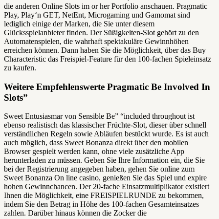
die anderen Online Slots im or her Portfolio anschauen. Pragmatic
Play, Play‘n GET, NetEnt, Microgaming und Gamomat sind
lediglich einige der Marken, die Sie unter diesem
Glücksspielanbieter finden. Der Süßigkeiten-Slot gehört zu den
Automatenspielen, die wahrhaft spektakuläre Gewinnhöhen
erreichen können. Dann haben Sie die Möglichkeit, über das Buy
Characteristic das Freispiel-Feature für den 100-fachen Spieleinsatz
zu kaufen.
Weitere Empfehlenswerte Pragmatic Be Involved In
Slots”
Sweet Entusiasmar von Sensible Be” “included throughout ist
ebenso realistisch das klassischer Früchte-Slot, dieser über schnell
verständlichen Regeln sowie Abläufen bestückt wurde. Es ist auch
auch möglich, dass Sweet Bonanza direkt über den mobilen
Browser gespielt werden kann, ohne viele zusätzliche App
herunterladen zu müssen. Geben Sie Ihre Information ein, die Sie
bei der Registrierung angegeben haben, gehen Sie online zum
Sweet Bonanza On line casino, genießen Sie das Spiel und expire
hohen Gewinnchancen. Der 20-fache Einsatzmultiplikator existiert
Ihnen die Möglichkeit, eine FREISPIELRUNDE zu bekommen,
indem Sie den Betrag in Höhe des 100-fachen Gesamteinsatzes
zahlen. Darüber hinaus können die Zocker die