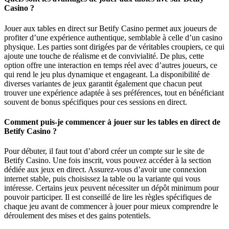
Casino ?
Jouer aux tables en direct sur Betify Casino permet aux joueurs de
profiter d’une expérience authentique, semblable à celle d’un casino
physique. Les parties sont dirigées par de véritables croupiers, ce qui
ajoute une touche de réalisme et de convivialité. De plus, cette
option offre une interaction en temps réel avec d’autres joueurs, ce
qui rend le jeu plus dynamique et engageant. La disponibilité de
diverses variantes de jeux garantit également que chacun peut
trouver une expérience adaptée à ses préférences, tout en bénéficiant
souvent de bonus spécifiques pour ces sessions en direct.
Comment puis-je commencer à jouer sur les tables en direct de
Betify Casino ?
Pour débuter, il faut tout d’abord créer un compte sur le site de
Betify Casino. Une fois inscrit, vous pouvez accéder à la section
dédiée aux jeux en direct. Assurez-vous d’avoir une connexion
internet stable, puis choisissez la table ou la variante qui vous
intéresse. Certains jeux peuvent nécessiter un dépôt minimum pour
pouvoir participer. Il est conseillé de lire les règles spécifiques de
chaque jeu avant de commencer à jouer pour mieux comprendre le
déroulement des mises et des gains potentiels.