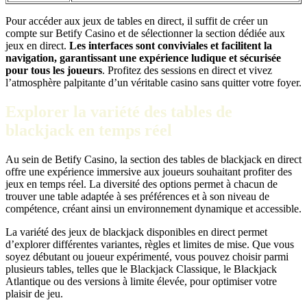
Pour accéder aux jeux de tables en direct, il suffit de créer un
compte sur Betify Casino et de sélectionner la section dédiée aux
jeux en direct.
Les interfaces sont conviviales et facilitent la
navigation, garantissant une expérience ludique et sécurisée
pour tous les joueurs
. Profitez des sessions en direct et vivez
l’atmosphère palpitante d’un véritable casino sans quitter votre foyer.
Explorer la variété des tables de
blackjack en temps réel
Au sein de Betify Casino, la section des tables de blackjack en direct
offre une expérience immersive aux joueurs souhaitant profiter des
jeux en temps réel. La diversité des options permet à chacun de
trouver une table adaptée à ses préférences et à son niveau de
compétence, créant ainsi un environnement dynamique et accessible.
La variété des jeux de blackjack disponibles en direct permet
d’explorer différentes variantes, règles et limites de mise. Que vous
soyez débutant ou joueur expérimenté, vous pouvez choisir parmi
plusieurs tables, telles que le Blackjack Classique, le Blackjack
Atlantique ou des versions à limite élevée, pour optimiser votre
plaisir de jeu.