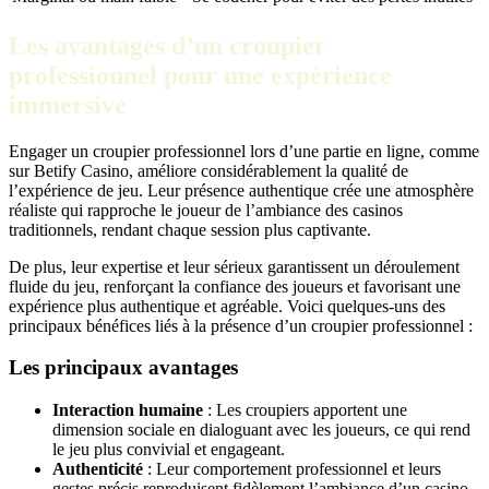
Les avantages d’un croupier
professionnel pour une expérience
immersive
Engager un croupier professionnel lors d’une partie en ligne, comme
sur Betify Casino, améliore considérablement la qualité de
l’expérience de jeu. Leur présence authentique crée une atmosphère
réaliste qui rapproche le joueur de l’ambiance des casinos
traditionnels, rendant chaque session plus captivante.
De plus, leur expertise et leur sérieux garantissent un déroulement
fluide du jeu, renforçant la confiance des joueurs et favorisant une
expérience plus authentique et agréable. Voici quelques-uns des
principaux bénéfices liés à la présence d’un croupier professionnel :
Les principaux avantages
Interaction humaine
: Les croupiers apportent une
dimension sociale en dialoguant avec les joueurs, ce qui rend
le jeu plus convivial et engageant.
Authenticité
: Leur comportement professionnel et leurs
gestes précis reproduisent fidèlement l’ambiance d’un casino