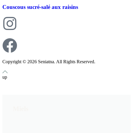
Couscous sucré-salé aux raisins
Copyright © 2026 Seniatna. All Rights Reserved.
up
Miels