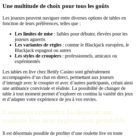
Une multitude de choix pour tous les goûts
Les joueurs peuvent naviguer entre diverses options de tables en
fonction de leurs préférences, telles que :
Les limites de mise
: faibles pour débuter, élevées pour les
joueurs aguerris
Les variantes de règles
: comme le Blackjack européen, le
Blackjack espagnol ou autres
Les styles de croupiers
: professionnels, amicaux ou
expérimentés
Les tables en live chez Betify Casino sont généralement
accompagnées d’un chat en direct, permettant aux joueurs
d’interagir avec le croupier et avec d’autres participants, créant ainsi
une ambiance conviviale et réaliste. La possibilité de changer de
table à tout moment permet d’explorer en continu la variété des jeux
et d’adapter votre expérience de jeu à vos envies.
Comment rejoindre facilement une
roulette live sans registration préalable
Il est désormais possible de profiter d’une roulette live en toute