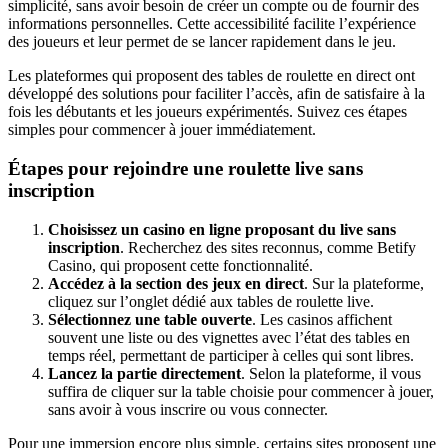
simplicité, sans avoir besoin de créer un compte ou de fournir des
informations personnelles. Cette accessibilité facilite l’expérience
des joueurs et leur permet de se lancer rapidement dans le jeu.
Les plateformes qui proposent des tables de roulette en direct ont
développé des solutions pour faciliter l’accès, afin de satisfaire à la
fois les débutants et les joueurs expérimentés. Suivez ces étapes
simples pour commencer à jouer immédiatement.
Étapes pour rejoindre une roulette live sans
inscription
Choisissez un casino en ligne proposant du live sans
inscription
. Recherchez des sites reconnus, comme Betify
Casino, qui proposent cette fonctionnalité.
Accédez à la section des jeux en direct
. Sur la plateforme,
cliquez sur l’onglet dédié aux tables de roulette live.
Sélectionnez une table ouverte
. Les casinos affichent
souvent une liste ou des vignettes avec l’état des tables en
temps réel, permettant de participer à celles qui sont libres.
Lancez la partie directement
. Selon la plateforme, il vous
suffira de cliquer sur la table choisie pour commencer à jouer,
sans avoir à vous inscrire ou vous connecter.
Pour une immersion encore plus simple, certains sites proposent une