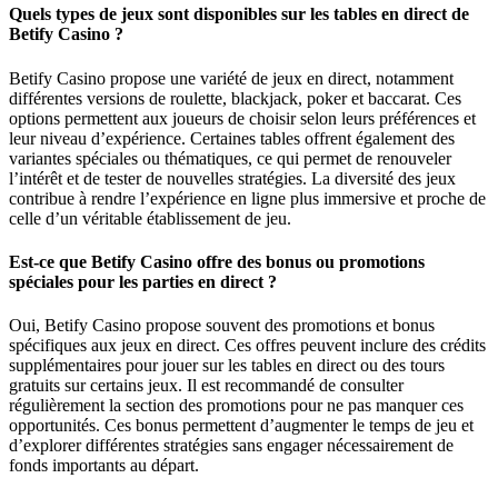
Quels types de jeux sont disponibles sur les tables en direct de
Betify Casino ?
Betify Casino propose une variété de jeux en direct, notamment
différentes versions de roulette, blackjack, poker et baccarat. Ces
options permettent aux joueurs de choisir selon leurs préférences et
leur niveau d’expérience. Certaines tables offrent également des
variantes spéciales ou thématiques, ce qui permet de renouveler
l’intérêt et de tester de nouvelles stratégies. La diversité des jeux
contribue à rendre l’expérience en ligne plus immersive et proche de
celle d’un véritable établissement de jeu.
Est-ce que Betify Casino offre des bonus ou promotions
spéciales pour les parties en direct ?
Oui, Betify Casino propose souvent des promotions et bonus
spécifiques aux jeux en direct. Ces offres peuvent inclure des crédits
supplémentaires pour jouer sur les tables en direct ou des tours
gratuits sur certains jeux. Il est recommandé de consulter
régulièrement la section des promotions pour ne pas manquer ces
opportunités. Ces bonus permettent d’augmenter le temps de jeu et
d’explorer différentes stratégies sans engager nécessairement de
fonds importants au départ.