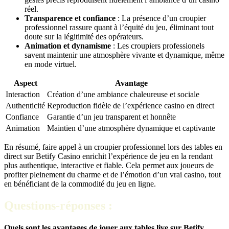
réel.
Transparence et confiance
: La présence d’un croupier
professionnel rassure quant à l’équité du jeu, éliminant tout
doute sur la légitimité des opérateurs.
Animation et dynamisme
: Les croupiers professionels
savent maintenir une atmosphère vivante et dynamique, même
en mode virtuel.
Aspect
Avantage
Interaction
Création d’une ambiance chaleureuse et sociale
Authenticité
Reproduction fidèle de l’expérience casino en direct
Confiance
Garantie d’un jeu transparent et honnête
Animation
Maintien d’une atmosphère dynamique et captivante
En résumé, faire appel à un croupier professionnel lors des tables en
direct sur Betify Casino enrichit l’expérience de jeu en la rendant
plus authentique, interactive et fiable. Cela permet aux joueurs de
profiter pleinement du charme et de l’émotion d’un vrai casino, tout
en bénéficiant de la commodité du jeu en ligne.
Questions-réponses :
Quels sont les avantages de jouer aux tables live sur Betify