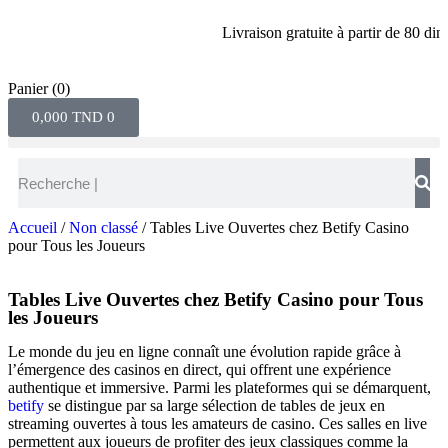
Livraison gratuite à partir de 80 dinars d
Panier
(0)
0,000
TND
0
Accueil
/
Non classé
/ Tables Live Ouvertes chez Betify Casino
pour Tous les Joueurs
Tables Live Ouvertes chez Betify Casino pour Tous
les Joueurs
Le monde du jeu en ligne connaît une évolution rapide grâce à
l’émergence des casinos en direct, qui offrent une expérience
authentique et immersive. Parmi les plateformes qui se démarquent,
betify
se distingue par sa large sélection de tables de jeux en
streaming ouvertes à tous les amateurs de casino. Ces salles en live
permettent aux joueurs de profiter des jeux classiques comme la