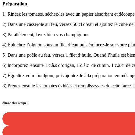
Préparation
1) Rincez les tomates, séchez-les avec un papier absorbant et découpez l
2) Dans une casserole au feu, versez 50 cl d’eau et ajoutez le cube de
3) Parallèlement, lavez bien vos champignons
4) Épluchez l’oignon sous un filet d’eau puis émincez-le sur votre pla
5) Dans une poêle au feu, versez 1 filet d’huile. Quand l’huile est bie
6) Incorporez ensuite 1 c.à.s d’origan, 1 c.à.c de cumin, 1 c.à.c de c
7) Égouttez votre boulgour, puis ajoutez-le à la préparation en mélangea
8) Prenez ensuite les tomates évidées et remplissez-les de cette farce
Share this recipe: