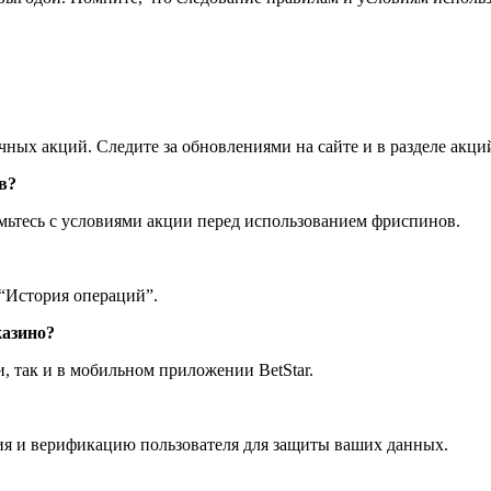
ных акций. Следите за обновлениями на сайте и в разделе акци
в?
мьтесь с условиями акции перед использованием фриспинов.
 “История операций”.
казино?
, так и в мобильном приложении BetStar.
ия и верификацию пользователя для защиты ваших данных.