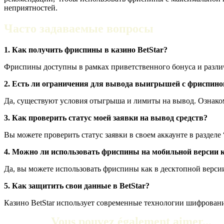
неприятностей.
Часто задаваемые вопросы
1. Как получить фриспины в казино BetStar?
Фриспины доступны в рамках приветственного бонуса и различ
2. Есть ли ограничения для вывода выигрышей с фриспино
Да, существуют условия отыгрыша и лимиты на вывод. Ознако
3. Как проверить статус моей заявки на вывод средств?
Вы можете проверить статус заявки в своем аккаунте в разделе
4. Можно ли использовать фриспины на мобильной версии 
Да, вы можете использовать фриспины как в десктопной версии
5. Как защитить свои данные в BetStar?
Казино BetStar использует современные технологии шифрован
Vous pouvez également aimer...