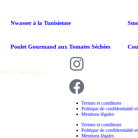
Nwasser à la Tunisienne
Smo
Poulet Gourmand aux Tomates Séchées
Cous
local, sécurité
Termes et conditions
Politique de confidentialité e
Mentions légales
Termes et conditions
Politique de confidentialité e
Mentions légales