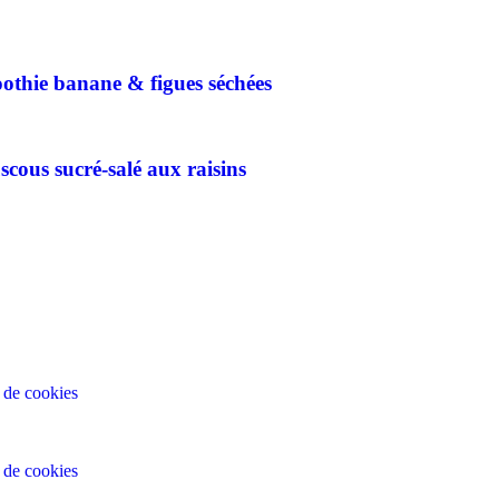
othie banane & figues séchées
cous sucré-salé aux raisins
t de cookies
t de cookies