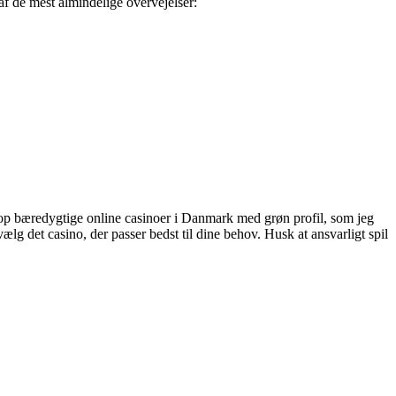
f de mest almindelige overvejelser:
top bæredygtige online casinoer i Danmark med grøn profil, som jeg
 vælg det casino, der passer bedst til dine behov. Husk at ansvarligt spil