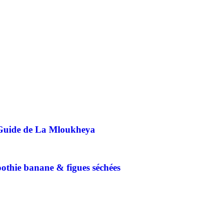
Guide de La Mloukheya
othie banane & figues séchées