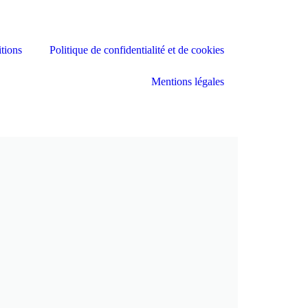
tions
Politique de confidentialité et de cookies
Mentions légales