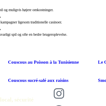
il og muligvis højere omkostninger.
?
 kampagner ligesom traditionelle casinoer.
?
nsvarligt spil og ofte en bedre brugeroplevelse.
Couscous au Poisson à la Tunisienne
Le 
Couscous sucré-salé aux raisins
Smo
local, sécurité