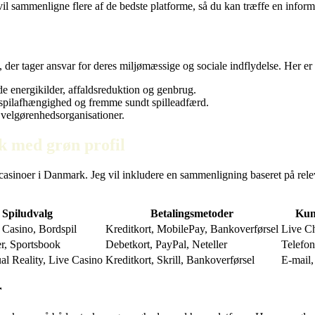
il sammenligne flere af de bedste platforme, så du kan træffe en inform
e, der tager ansvar for deres miljømæssige og sociale indflydelse. Her e
e energikilder, affaldsreduktion og genbrug.
 spilafhængighed og fremme sundt spilleadfærd.
e velgørenhedsorganisationer.
k med grøn profil
asinoer i Danmark. Jeg vil inkludere en sammenligning baseret på relev
Spiludvalg
Betalingsmetoder
Kun
e Casino, Bordspil
Kreditkort, MobilePay, Bankoverførsel
Live Ch
er, Sportsbook
Debetkort, PayPal, Neteller
Telefon
ual Reality, Live Casino
Kreditkort, Skrill, Bankoverførsel
E-mail
r