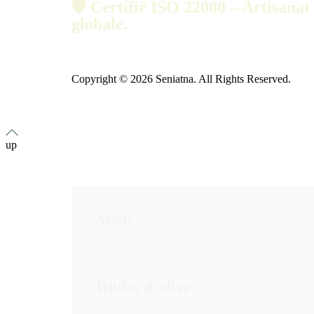
🛡️ Certifié ISO 22000 – Artisanat 
globale.
Copyright © 2026 Seniatna. All Rights Reserved.
up
Miels
Huiles d’olive