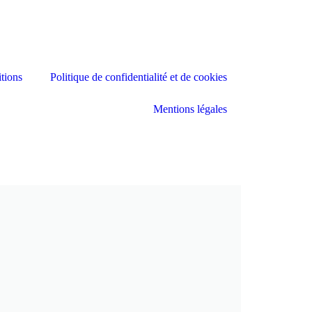
tions
Politique de confidentialité et de cookies
Mentions légales