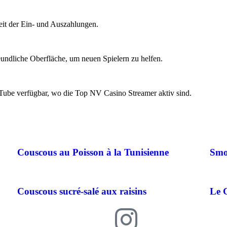
eit der Ein- und Auszahlungen.
reundliche Oberfläche, um neuen Spielern zu helfen.
Tube verfügbar, wo die Top NV Casino Streamer aktiv sind.
Couscous au Poisson à la Tunisienne
Smo
Couscous sucré-salé aux raisins
Le 