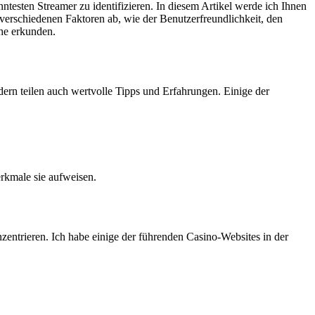
testen Streamer zu identifizieren. In diesem Artikel werde ich Ihnen
verschiedenen Faktoren ab, wie der Benutzerfreundlichkeit, den
he erkunden.
ern teilen auch wertvolle Tipps und Erfahrungen. Einige der
rkmale sie aufweisen.
onzentrieren. Ich habe einige der führenden Casino-Websites in der