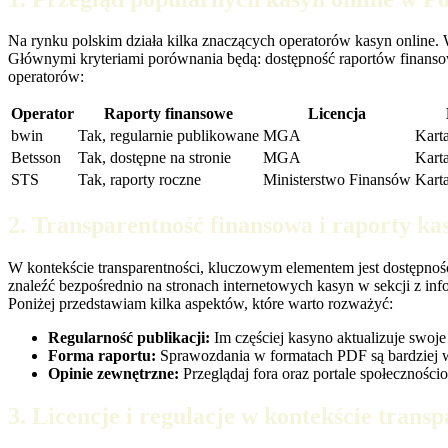
Na rynku polskim działa kilka znaczących operatorów kasyn online. 
Głównymi kryteriami porównania będą: dostępność raportów finansow
operatorów:
Operator
Raporty finansowe
Licencja
bwin
Tak, regularnie publikowane
MGA
Karta
Betsson
Tak, dostępne na stronie
MGA
Karta
STS
Tak, raporty roczne
Ministerstwo Finansów
Kart
2. Transparentność finansowa i raporty ka
W kontekście transparentności, kluczowym elementem jest dostępnoś
znaleźć bezpośrednio na stronach internetowych kasyn w sekcji z inf
Poniżej przedstawiam kilka aspektów, które warto rozważyć:
Regularność publikacji:
Im częściej kasyno aktualizuje swoje
Forma raportu:
Sprawozdania w formatach PDF są bardziej wi
Opinie zewnętrzne:
Przeglądaj fora oraz portale społeczności
3. Licencje i regulacje w kontekście trans