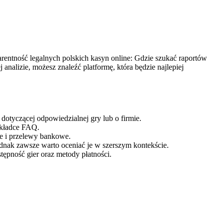
arentność legalnych polskich kasyn online: Gdzie szukać raportów
nalizie, możesz znaleźć platformę, która będzie najlepiej
dotyczącej odpowiedzialnej gry lub o firmie.
akładce FAQ.
ne i przelewy bankowe.
dnak zawsze warto oceniać je w szerszym kontekście.
ępność gier oraz metody płatności.