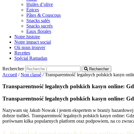
Huiles d’olive
Épices
Pâtes & Couscous
Snacks salés
Snacks sucrés
Eaux florales
Notre histoire
Notre impact social
Où nous trouver
Recettes
Spécial Ramadan
Rechercher
Rechercher
Accueil
/
Non classé
/ Transparentność legalnych polskich kasyn onl
Transparentność legalnych polskich kasyn online: G
Transparentność legalnych polskich kasyn online: G
Nazywam się Jakub Nowak i jestem ekspertem w branży hazardowej onli
dobrze trafiłeś. Transparentność legalnych polskich kasyn online:
porównam kilka popularnych platform oraz podpowiem, na co zwracać
1. Przegląd popularnych kasyn online w Po