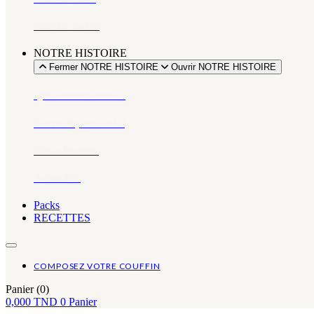
Snacks sucrés
NOTRE HISTOIRE
Fermer NOTRE HISTOIRE
Ouvrir NOTRE HISTOIRE
Qui sommes-nous ?
Notre impact social
Notre histoire
Actualités
Packs
RECETTES
COMPOSEZ VOTRE COUFFIN
Panier
(0)
0,000
TND
0
Panier