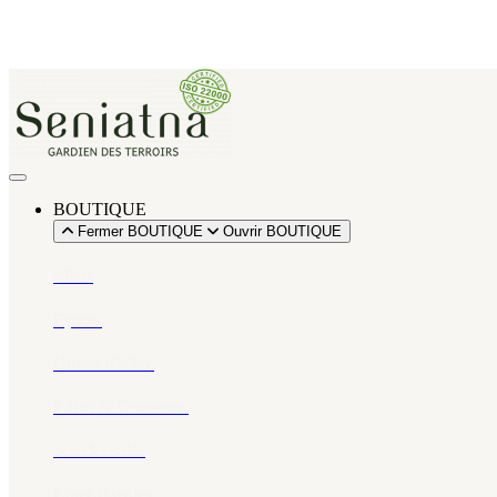
BOUTIQUE
Fermer BOUTIQUE
Ouvrir BOUTIQUE
Miels
Épices​
Huiles d’olive
Pâtes & Couscous
Snacks salés
Eaux florales