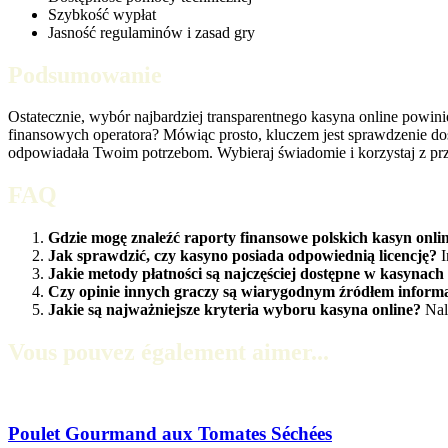
Szybkość wypłat
Jasność regulaminów i zasad gry
Podsumowanie
Ostatecznie, wybór najbardziej transparentnego kasyna online powini
finansowych operatora? Mówiąc prosto, kluczem jest sprawdzenie dost
odpowiadała Twoim potrzebom. Wybieraj świadomie i korzystaj z przy
FAQ
Gdzie mogę znaleźć raporty finansowe polskich kasyn onli
Jak sprawdzić, czy kasyno posiada odpowiednią licencję?
I
Jakie metody płatności są najczęściej dostępne w kasynach
Czy opinie innych graczy są wiarygodnym źródłem informa
Jakie są najważniejsze kryteria wyboru kasyna online?
Nale
Vous pouvez également aimer...
Poulet Gourmand aux Tomates Séchées