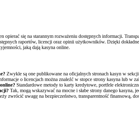
en opierać się na starannym rozważeniu dostępnych informacji. Transp
ępnych raportów, licencji oraz opinii użytkowników. Dzięki dokładnej a
jemności, jaką dają kasyna online.
ne?
Zwykle są one publikowane na oficjalnych stronach kasyn w sekcji 
nformacje o licencjach można znaleźć w stopce strony kasyna lub w z
 online?
Standardowe metody to karty kredytowe, portfele elektronicz
cji?
Tak, mogą wskazywać na mocne i słabe strony danego kasyna, je
ży zwrócić uwagę na bezpieczeństwo, transparentność finansową, dost