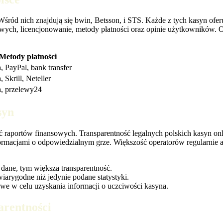
Wśród nich znajdują się bwin, Betsson, i STS. Każde z tych kasyn ofe
ych, licencjonowanie, metody płatności oraz opinie użytkowników. Ot
Metody płatności
, PayPal, bank transfer
, Skrill, Neteller
a, przelewy24
syn
ć raportów finansowych. Transparentność legalnych polskich kasyn on
ormacjami o odpowiedzialnym grze. Większość operatorów regularnie ak
 dane, tym większa transparentność.
arygodne niż jedynie podane statystyki.
owe w celu uzyskania informacji o uczciwości kasyna.
parentności