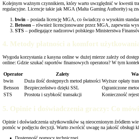
Kolejnym ważnym czynnikiem, który warto uwzględnić w kwestii transp
regulacyjne. Licencje takie jak MGA (Malta Gaming Authority) są z
bwin
– posiada licencję MGA, co świadczy o wysokim standar
Betsson
– również licencjonowane przez MGA, zapewnia wysok
STS
– podlegające nadzorowi polskiego Ministerstwa Finansów
4. Metody płatności a komfort użytkowani
Wygoda korzystania z kasyna online w dużej mierze zależy od dostępn
online: Gdzie szukać raportów finansowych operatora? W tym kontek
Operator
Zalety
Wa
bwin
Duża ilość dostępnych metod płatności
Wyższe opłaty tra
Betsson
Bezpieczeństwo dzięki SSL
Ograniczone meto
STS
Prostota i szybkość transakcji
Konieczność rejest
5. Opinie i doświadczenia graczy: Co mów
Opinie i doświadczenia użytkowników są nieocenionym źródłem wiedzy
pomóc w podjęciu decyzji. Warto zwrócić uwagę na jakość obsługi klie
Dostępność pomocy technicznej