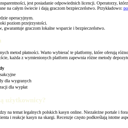
arentności, jest posiadanie odpowiednich licencji. Operatorzy, którz
nane na całym świecie i dają graczom bezpieczeństwo. Przykładowo:
po
dzie operacyjnym.
i poziom przejrzystości.
, gwarantuje graczom lokalne wsparcie i bezpieczeństwo.
a
ych metod płatności. Warto wybierać te platformy, które oferują różn
ście, każda z wymienionych platform zapewnia różne metody depozytó
dy
nsakcyjne
dy dla wygranych
racji dla wypłat
ią użytkownicy?
 na temat legalnych polskich kasyn online. Niezależne portale i fora
nta i reakcje kasyn na skargi. Recenzje często podkreślają istotne aspe