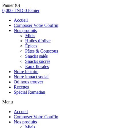
Panier
(0)
0,000
TND
0
Panier
Accueil
Composer Votre Couffin
Nos produits
Miels
Huiles d’olive
Épices
Pâtes & Couscous
Snacks salés
Snacks sucrés
Eaux florales
Notre histoire
Notre impact social
Où nous trouver
Recettes
Spécial Ramadan
Menu
Accueil
Composer Votre Couffin
Nos produits
Miels