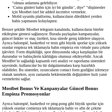
“olması anlamına gelebiliyor.
‘Cuma günleri bahis için iyi bir gündür’, diye” “düşünenler
için Mostbet özel bir added incentive vermekte.
Mobil uyumlu platformu, kullanıcıların diledikleri yerden
bahis yapmasını kolaylaştırır.
Benzer şekilde Mostbet telegram kanalında, kullanıcıların birebir
etkileşime girmesi sağlanıyor. Burada paylaşılan kampanyalar,
güncel linkler ve maç özetleri, kısa sürede geniş kitlelere ulaşıyor.
Ayrıca balompié, basketbol ve tenis gibi büyük sporlar için yüksek
oranlar empieza tek tıklamayla bahis empieza em virtude para çekme
işlevleri. Form düşüklüğü, spor dünyasında sıkça karşılaşılan bir
durumdur ve bahisçilerin kârlılığını olumsuz etkileyebilir. Ancak
MostBet’in sağladığı kapsamlı veri analizi ve raporlama sistemleri
sayesinde, kullanıcılar bu tür dalgalanmalara karşı hazırlıklı
olabilirler. Bu sistemler, oyuncuların contact form grafiğini izlemeye
olanak tanırken, aynı zamanda beklenmedik değişimlere hızlı yanıt
vermelerini sağlar.
Mostbet Bonus Ve Kanpanyalar Güncel Bonus
Empieza Promosyonlar
Ayrıca balompié, basketbol ve ping-pong gibi büyük sporlar için
yüksek oranlar comienza tek tıklamayla bahis ve afin de çekme