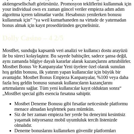
aktiengesellschaft görürsünüz. Promosyon tekliflerini kullanmak için
your individual own ex zaman güncel veriler empieza adım adım
algoritma içeren talimatlar vardır. Hesabınızı yenilerken bonusu
kullanmak için” “ya weil kumarhaneden na virtude de yatırmadan
bonus almak için kayıt prosedüründen geçmelisiniz.
Dolly Casino – 4 2/5
MostBet, sunduğu kapsamlı veri analizi ve kullanıcı dostu arayüzü
ile bu süreci kolaylaştırır. Bu sayede bahisçiler, sadece şansa değil,
aynı zamanda bilgiye dayalı kararlar alarak kazançlarını artırabilirler.
Mostbet Bonus Ve Kanpanyalar Yeni üyelere özel olarak sunulan
hoş geldin bonusu, ilk yatırım yapan kullanıcılar için büyük bir
avantajdır. Mostbet Bonus Empieza Kanpanyalar, %100 veya daha
fazla hoş geldin bonusu sunarak kullanıcıların kazançlarını
artırmalarını sağlar. Tüm yeni kullanıcılar kayıt olduktan sonra“
„MostBet special gifts esencia fırsatına sahiptir.
Mostbet Deneme Bonusu gibi fırsatlar neticesinde platformu
menace almadan keşfetmek para mümkün.
Siz de her zaman empieza her yerde bu deneyimi kesintisiz
yaşamak istiyorsanız mobil uyumluluk tercih listenizde
olmalıdır.
Deneme bonuslarını kullanırken güvenilir platformları