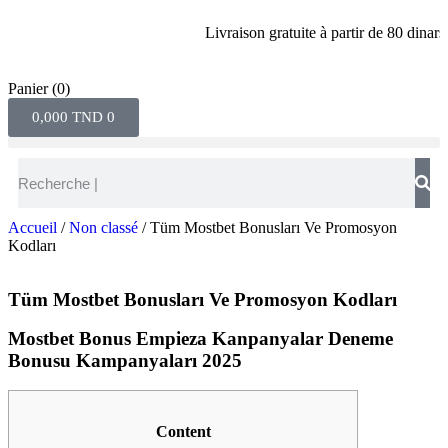
Livraison gratuite à partir de 80 dinars d'ac
Panier
(0)
0,000
TND
0
Accueil
/
Non classé
/ Tüm Mostbet Bonusları Ve Promosyon
Kodları
Tüm Mostbet Bonusları Ve Promosyon Kodları
Mostbet Bonus Empieza Kanpanyalar Deneme
Bonusu Kampanyaları 2025
Content