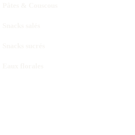
Pâtes & Couscous
Snacks salés
Snacks sucrés
Eaux florales