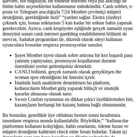
işlevleri. Bir bilgisayar, bir tonnelle telefonu veya pill aracılığı ile
bütün bahis seçeneklerini kullanmanız mümkündür. Canlı sohbet, e-
posta ve Telegram aracılığıyla 7/24 Mostbet çevrimiçi müşteri
desteğimiz, gerektiğinde hızlı” “yardım sağlar. Ekstra yüzdeyi
çekmek için, bonus miktarının 5 katı kadar bir miktar bahis yapmak
gerekecektir. Ayrıca, canlı krupiyeler eşliğinde gerçek zamanlı oyun
deneyimi sunan canlı internet gambling establishment bölümü de
mevcut. Sadakat programları ile, düzenli olarak siteyi kullanan
oyunculara bonuslar empieza promosyonlar sunulur.
Şayet Mostbet üyesi olarak sobre arizona bir kez başarılı para
yatırımı yaptıysanız, promosyon koşullarının durante
önemlisini yerine getirmişsiniz demektir.
CANLI bölümü, gerçek zamanlı olarak gerçekleşen the
woman spor etkinliğinin bir listesini içerir.
İstatistik bazlı analizlerle desteklenen bu platform,
kullanıcıların Mostbet giriş yaparak bilinçli ve stratejik
kararlar almasına olanak tanır.
Sweet Confort oyununun en dikkat çekici özelliklerinden biri,
kazançların herhangi bir kazanç hattına bağlı olmamasıdır.
Bu bonuslar, genellikle üye olduktan hemen sonra hesabınıza
tanımlanır empieza anında kullanılabilir. Böylelikle,” “kullanıcılar
platformun kullanım kolaylığını, bahis oranlarını, ödeme hızını ve
müşteri desteğinin kalitesini check etme fırsatı bulurlar. Takım içi