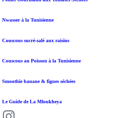
Nwasser à la Tunisienne
Couscous sucré-salé aux raisins
Couscous au Poisson à la Tunisienne
Smoothie banane & figues séchées
Le Guide de La Mloukheya