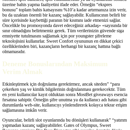
üzerine bahis yapma faaliyetini ifade eder. Örneğin “ekspres
bonusu” toplam bahis katsayısını %10’a kadar artırmanıza izin verir,
bu da uzaktan önemli bir kazanç sağlayabilir. Kullanıcının belirli bir
süre içerisinde kaybettiği paranın bir kısmını iade etmenizi sağlar.
Öncelikle bu promosyonda davet edeceğiniz arkadaş» «sayısında bir
sınır olmadığını belirtmemiz gerek. Tüm verilerinizin güvende siga
emniyette tutulmasını sağlamak için por youngster şifreleme
teknolojisini kullanırlar. Sweet Confort oyununun en dikkat çekici
özelliklerinden biri, kazançların herhangi bir kazanç hattına bağlı
olmamasıdır.
Deneme Bonuslarından Maksimum
Verim Almak
Etkinleştirmek için doğrulama gerektirmez, ancak siteden” “para
çekerken yaş ve kimlik bilgilerinin doğrulanması gerekecektir. Tüm
en yeni kullanıcılar kayıt olduktan sonra MostBet giveaways esencia
fırsatına sahiptir. Örneğin şifre unutma ya da kullanıcı adı hatası gibi
durumlarda web-site, kullanıcıyı yönlendirerek kolayca tekrar erişim
sağlamasına imkân verir.
Oyuncular, belirli slot oyunlarında bu dönüşleri kullanarak” “yatırım
yapmadan kazanç sağlayabilirler. Gates of Olympus, Sweet