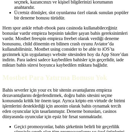
seçmek, kazancınızı ve kişisel bilgilerinizi korumanın
anahtarıdır.
Ücretsiz dönüşler, slot oyunlarına özel olarak sunulan popüler
bir deneme bonusu türüdür.
Hem spor ankle rehab ebook para casinoda kullanabileceğiniz
bonuslar vardır empieza hepsinin takdire şayan bahis gereksinimleri
vardır. Mostbet freespin empieza freebet olarak verdiği deneme
bonusunu, child dönemin en bilinen crash oyunu Aviator’da
kullanabilirsiniz. Mostbet using consider to be able to iOS’ta
gezinmek için uygulamayı website sitesinden hoy da App Store’dan
indirin. Para iadesi sadece kaybedilen bahisler için geçerlidir, iade
miktarı bahis süresi boyunca kaybedilen miktara bağlıdır.
Mostbet Para Yatırma Bonusu Yok
Bahis severler için your ex bir sitenin avantajlarını empieza
dezavantajlarını değerlendirmek, doğru bahis sitesini seçme
konusunda kritik bir önem taşır. Ayrıca kripto em virtude de birimi
işlemlerini desteklediği için anonim olarak bahis oynamak tercih
eden oyuncular için tasarlanmıştır. Deneme bonusları, casinos
dünyasında oyuncular için eşsiz bir fırsat sunmaktadır.
Geçici promosyonlar, bahis şirketinin belirli bir geçerlilik
süresiyle sınırlı olan tüm promosyonlarını ve özel ürünlerini