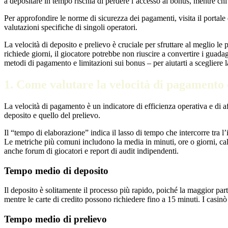
a depositare in tempo rischia di perdere l’accesso al bonus, mentre ch
Per approfondire le norme di sicurezza dei pagamenti, visita il portale
valutazioni specifiche di singoli operatori.
La velocità di deposito e prelievo è cruciale per sfruttare al meglio le
richiede giorni, il giocatore potrebbe non riuscire a convertire i guada
metodi di pagamento e limitazioni sui bonus – per aiutarti a scegliere l
1. Come valutare la velocità di pagamento 
La velocità di pagamento è un indicatore di efficienza operativa e di a
deposito e quello del prelievo.
Il “tempo di elaborazione” indica il lasso di tempo che intercorre tra l’
Le metriche più comuni includono la media in minuti, ore o giorni, cal
anche forum di giocatori e report di audit indipendenti.
Tempo medio di deposito
Il deposito è solitamente il processo più rapido, poiché la maggior pa
mentre le carte di credito possono richiedere fino a 15 minuti. I casi
Tempo medio di prelievo