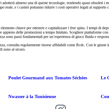
ri adotterà almeno una di queste tecnologie, rendendo quasi obsoleti i met
o reale, e i casinò potranno ridurre i costi operativi legati al supporto cl
lemento chiave per ottenere e capitalizzare i free spins. I tempi di depos
dere appieno delle promozioni a tempo limitato. Scegliere piattaforme co
ezza sono passi fondamentali per un’esperienza di gioco fluida e respons
ezza, consulta regolarmente risorse affidabili come Rcdc. Con le giuste i
ndi sono al sicuro.
Poulet Gourmand aux Tomates Séchées
Le 
Nwasser à la Tunisienne
Cou