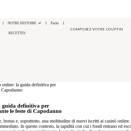
NOTRE HISTOIRE
Packs
COMPOSEZ VOTRE COUFFIN
RECETTES
online: la guida definitiva per
 di Capodanno
 guida definitiva per
ante le feste di Capodanno
, bonus e, soprattutto, una moltitudine di nuovi iscritti ai casinò online
immediato. In questo contesto, la rapidità con cui i fondi entrano ed esc