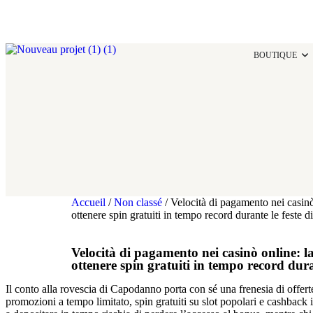
BOUTIQUE
Accueil
/
Non classé
/ Velocità di pagamento nei casinò 
ottenere spin gratuiti in tempo record durante le feste
Velocità di pagamento nei casinò online: la
ottenere spin gratuiti in tempo record dur
Il conto alla rovescia di Capodanno porta con sé una frenesia di offerte
promozioni a tempo limitato, spin gratuiti su slot popolari e cashback 