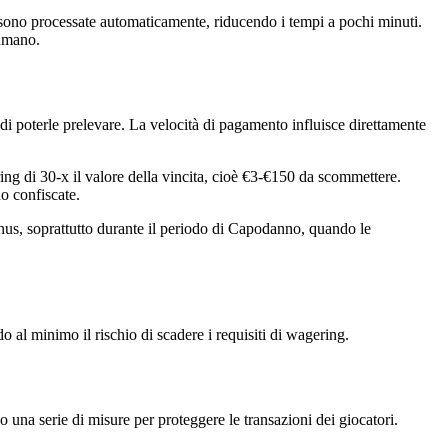
 sono processate automaticamente, riducendo i tempi a pochi minuti.
 umano.
di poterle prelevare. La velocità di pagamento influisce direttamente
g di 30‑x il valore della vincita, cioè €3‑€150 da scommettere.
o confiscate.
nus, soprattutto durante il periodo di Capodanno, quando le
do al minimo il rischio di scadere i requisiti di wagering.
no una serie di misure per proteggere le transazioni dei giocatori.