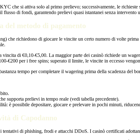
KYC che si attiva solo al primo prelievo; successivamente, le richieste
l flusso di fondi, garantendo prelievi quasi istantanei senza intervento
lta del metodo di pagamento
ng) che richiedono di giocare le vincite un certo numero di volte prima 
le.
incita di €0,10‑€5,00. La maggior parte dei casinò richiede un wagerin
0‑€200 per i free spins; superato il limite, le vincite in eccesso vengon
abbastanza tempo per completare il wagering prima della scadenza del bo
bito.
che supporta prelievi in tempo reale (vedi tabella precedente).
bilità: è possibile depositare, giocare e prelevare in pochi minuti, riducen
ività di Capodanno
 tentativi di phishing, frodi e attacchi DDoS. I casinò certificati adotta