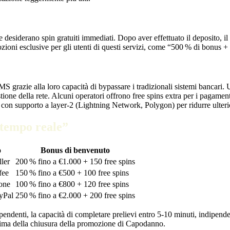
e desiderano spin gratuiti immediati. Dopo aver effettuato il deposito, i
zioni esclusive per gli utenti di questi servizi, come “500 % di bonus +
 grazie alla loro capacità di bypassare i tradizionali sistemi bancari.
ione della rete. Alcuni operatori offrono free spins extra per i pagamen
et con supporto a layer‑2 (Lightning Network, Polygon) per ridurre ulter
 tempo reale”
o
Bonus di benvenuto
ller
200 % fino a €1.000 + 150 free spins
fee
150 % fino a €500 + 100 free spins
ione
100 % fino a €800 + 120 free spins
ayPal
250 % fino a €2.000 + 200 free spins
dipendenti, la capacità di completare prelievi entro 5‑10 minuti, indipe
 prima della chiusura della promozione di Capodanno.