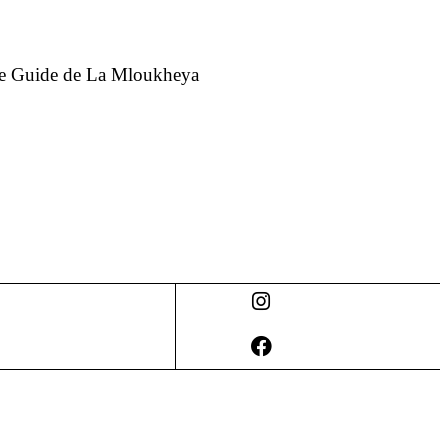
e Guide de La Mloukheya