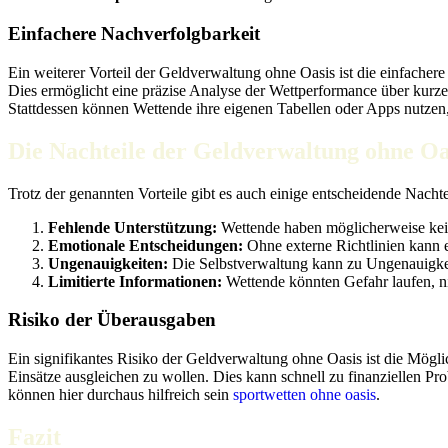
Einfachere Nachverfolgbarkeit
Ein weiterer Vorteil der Geldverwaltung ohne Oasis ist die einfacher
Dies ermöglicht eine präzise Analyse der Wettperformance über kurz
Stattdessen können Wettende ihre eigenen Tabellen oder Apps nutzen
Die Nachteile der Geldverwaltung ohne Oa
Trotz der genannten Vorteile gibt es auch einige entscheidende Nacht
Fehlende Unterstützung:
Wettende haben möglicherweise kei
Emotionale Entscheidungen:
Ohne externe Richtlinien kann e
Ungenauigkeiten:
Die Selbstverwaltung kann zu Ungenauigkeit
Limitierte Informationen:
Wettende könnten Gefahr laufen, nic
Risiko der Überausgaben
Ein signifikantes Risiko der Geldverwaltung ohne Oasis ist die Mögli
Einsätze ausgleichen zu wollen. Dies kann schnell zu finanziellen P
können hier durchaus hilfreich sein
sportwetten ohne oasis
.
Fazit