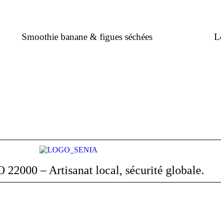
Smoothie banane & figues séchées
L
SO 22000 – Artisanat local, sécurité globale.