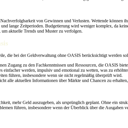
e Nachverfolgbarkeit von Gewinnen und Verlusten. Wettende können ihre
e und lange Zeitperioden. Budgetierung wird weniger komplex, da kei
, um aktuelle Trends und Muster zu verfolgen.
sis
eile, die bei der Geldverwaltung ohne OASIS berücksichtigt werden sol
nen Zugang zu den Fachkenntnissen und Ressourcen, die OASIS biete
s einfacher werden, impulsiv und emotional zu wetten, was zu erhöhte
en führen, insbesondere wenn sie nicht regelmäßig überprüft wird.
ht alle aktuellen Informationen über Märkte und Chancen zu erhalten, w
chkeit, mehr Geld auszugeben, als ursprünglich geplant. Ohne ein struk
roblemen führen, insbesondere wenn der Überblick über die Ausgaben ve