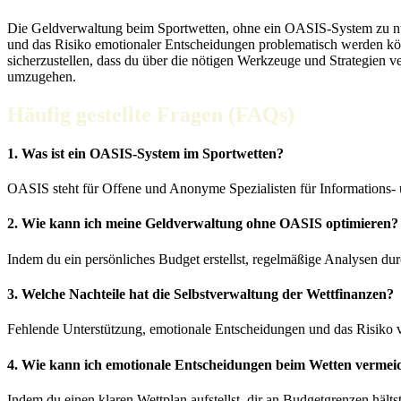
Die Geldverwaltung beim Sportwetten, ohne ein OASIS-System zu nutz
und das Risiko emotionaler Entscheidungen problematisch werden kö
sicherzustellen, dass du über die nötigen Werkzeuge und Strategien v
umzugehen.
Häufig gestellte Fragen (FAQs)
1. Was ist ein OASIS-System im Sportwetten?
OASIS steht für Offene und Anonyme Spezialisten für Informations- u
2. Wie kann ich meine Geldverwaltung ohne OASIS optimieren?
Indem du ein persönliches Budget erstellst, regelmäßige Analysen d
3. Welche Nachteile hat die Selbstverwaltung der Wettfinanzen?
Fehlende Unterstützung, emotionale Entscheidungen und das Risiko v
4. Wie kann ich emotionale Entscheidungen beim Wetten vermei
Indem du einen klaren Wettplan aufstellst, dir an Budgetgrenzen hält