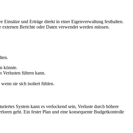
 Einsätze und Erträge direkt in einer Eigenverwaltung festhalten.
ne externen Berichte oder Daten verwendet werden müssen.
lten.
n könnte.
n Verlusten führen kann.
enn sie sich isoliert fühlen.
turiertes System kann es verlockend sein, Verluste durch höhere
rloren geht. Ein fester Plan und eine konsequente Budgetkontrolle