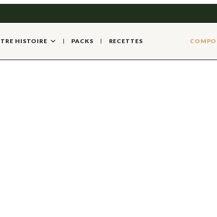
TRE HISTOIRE
PACKS
RECETTES
COMPOS