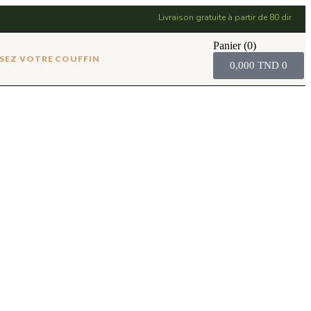
Livraison gratuite à partir de 80 dinars d'ac
Panier
(0)
EZ VOTRE COUFFIN
0,000
TND
0