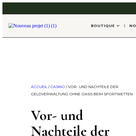
BOUTIQUE
NO
ACCUEIL
/
CASINO
/ VOR- UND NACHTEILE DER
GELDVERWALTUNG OHNE OASIS BEIM SPORTWETTEN
Vor- und
Nachteile der