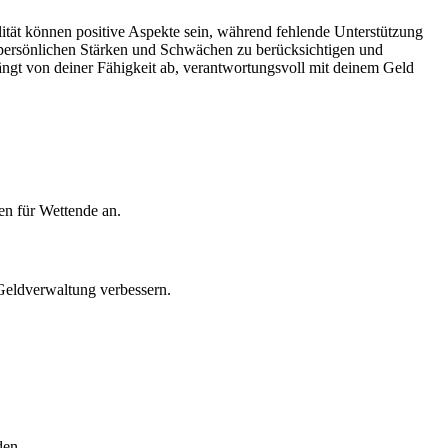
tät können positive Aspekte sein, während fehlende Unterstützung
 persönlichen Stärken und Schwächen zu berücksichtigen und
hängt von deiner Fähigkeit ab, verantwortungsvoll mit deinem Geld
en für Wettende an.
Geldverwaltung verbessern.
den.