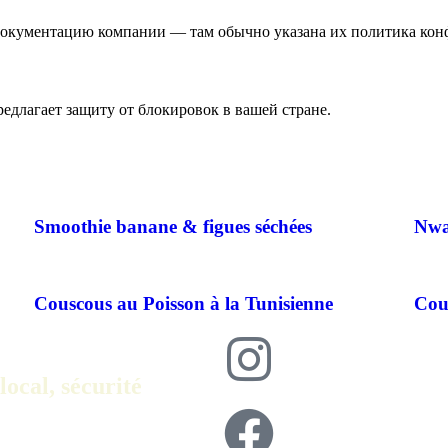
документацию компании — там обычно указана их политика кон
едлагает защиту от блокировок в вашей стране.
Smoothie banane & figues séchées
Nwa
Couscous au Poisson à la Tunisienne
Cous
local, sécurité