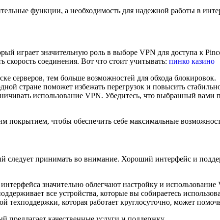
ительные функции, а необходимость для надежной работы в инте
ый играет значительную роль в выборе VPN для доступа к Pinco
ь скорость соединения. Вот что стоит учитывать:
пинко казино
ске серверов, тем больше возможностей для обхода блокировок.
дной стране поможет избежать перегрузок и повысить стабильно
ичивать использование VPN. Убедитесь, что выбранный вами про
м покрытием, чтобы обеспечить себе максимальные возможности
й следует принимать во внимание. Хороший интерфейс и поддер
 интерфейса значительно облегчают настройку и использование
оддерживает все устройства, которые вы собираетесь использо
 техподдержки, которая работает круглосуточно, может помоч
ый предлагает качественные услуги и поддержку.