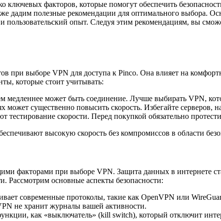
о ключевых факторов, которые помогут обеспечить безопасность
акже дадим полезные рекомендации для оптимального выбора. Ос
 и пользовательский опыт. Следуя этим рекомендациям, вы смож
ов при выборе VPN для доступа к Pinco. Она влияет на комфортн
нты, которые стоит учитывать:
м медленнее может быть соединение. Лучше выбирать VPN, кото
х может существенно повысить скорость. Избегайте серверов, 
 тестирование скорости. Перед покупкой обязательно протестир
беспечивают высокую скорость без компромиссов в области безо
ими факторами при выборе VPN. Защита данных в интернете ста
. Рассмотрим основные аспекты безопасности:
вает современные протоколы, такие как OpenVPN или WireGuar
VPN не хранит журналы вашей активности.
нкции, как «выключатель» (kill switch), который отключит инт