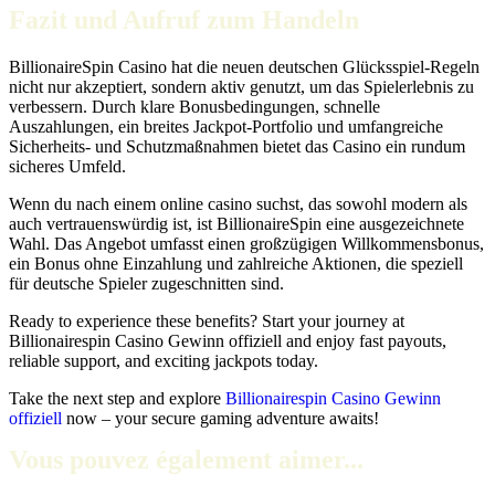
Fazit und Aufruf zum Handeln
BillionaireSpin Casino hat die neuen deutschen Glücksspiel‑Regeln
nicht nur akzeptiert, sondern aktiv genutzt, um das Spielerlebnis zu
verbessern. Durch klare Bonusbedingungen, schnelle
Auszahlungen, ein breites Jackpot‑Portfolio und umfangreiche
Sicherheits‑ und Schutzmaßnahmen bietet das Casino ein rundum
sicheres Umfeld.
Wenn du nach einem online casino suchst, das sowohl modern als
auch vertrauenswürdig ist, ist BillionaireSpin eine ausgezeichnete
Wahl. Das Angebot umfasst einen großzügigen Willkommensbonus,
ein Bonus ohne Einzahlung und zahlreiche Aktionen, die speziell
für deutsche Spieler zugeschnitten sind.
Ready to experience these benefits? Start your journey at
Billionairespin Casino Gewinn offiziell and enjoy fast payouts,
reliable support, and exciting jackpots today.
Take the next step and explore
Billionairespin Casino Gewinn
offiziell
now – your secure gaming adventure awaits!
Vous pouvez également aimer...