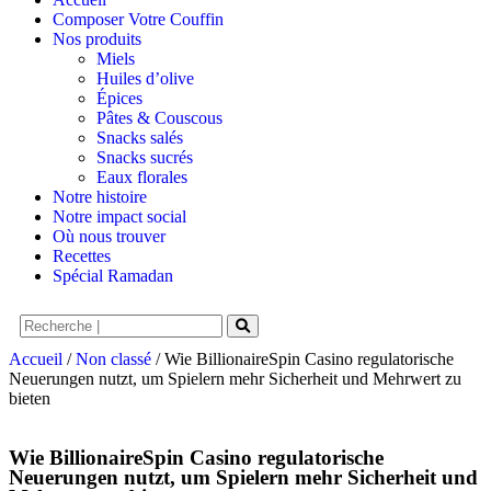
Composer Votre Couffin
Nos produits
Miels
Huiles d’olive
Épices
Pâtes & Couscous
Snacks salés
Snacks sucrés
Eaux florales
Notre histoire
Notre impact social
Où nous trouver
Recettes
Spécial Ramadan
Accueil
/
Non classé
/ Wie BillionaireSpin Casino regulatorische
Neuerungen nutzt, um Spielern mehr Sicherheit und Mehrwert zu
bieten
Wie BillionaireSpin Casino regulatorische
Neuerungen nutzt, um Spielern mehr Sicherheit und