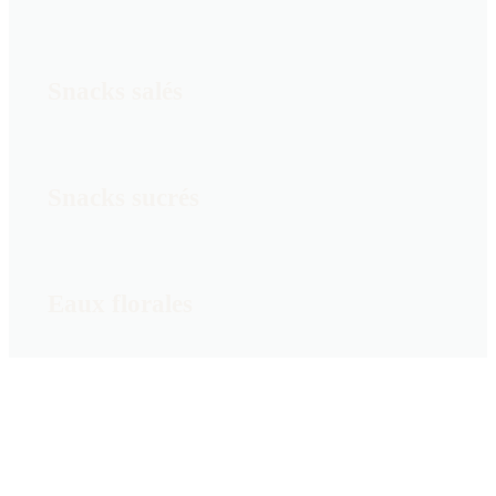
Snacks salés
Snacks sucrés
Eaux florales