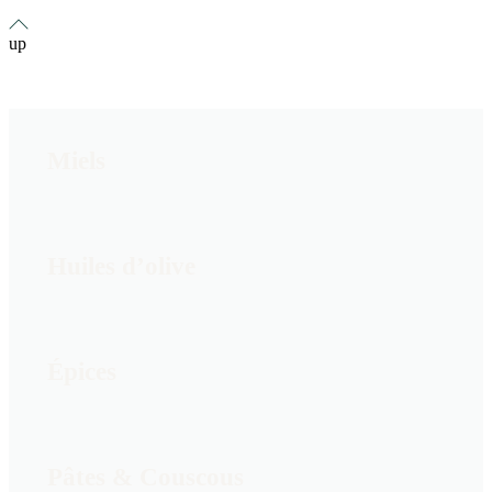
up
Miels
Huiles d’olive
Épices
Pâtes & Couscous