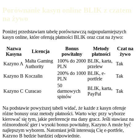
Porównanie kasyn online BLIK z czatem
na żywo
Poniżej przedstawiam tabelę porównawczą najpopularniejszych
kasyn online, które oferują płatności BLIK oraz czat na żywo:
Nazwa
Bonus
Metody
Czat na
Licencja
Kasyna
powitalny
płatności
żywo
Malta Gaming
100% do 2000
BLIK, karta,
Kazyno A
Tak
Authority
PLN
przelew
200% do 1000
BLIK, e-
Kazyno B
Kосzalin
Tak
PLN
portfele
50
BLIK, karta,
Kazyno C
Curacao
darmowych
Tak
PayPal
spinów
Na podstawie powyższej tabeli widać, że każde z kasyn oferuje
różne bonusy oraz metody płatności. Warto więc przy wyborze
kierować się tym, jakie preferencje ma dany gracz. Jeśli stawiasz na
różnorodność gier i wysoki bonus powitalny, Kazyno A może być
najlepszym wyborem. Natomiast jeśli interesują Cię e-portfele,
Kazyno B będzie bardziej odpowiednie.