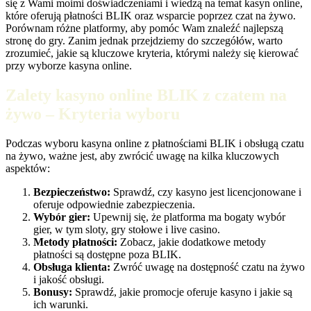
się z Wami moimi doświadczeniami i wiedzą na temat kasyn online,
które oferują płatności BLIK oraz wsparcie poprzez czat na żywo.
Porównam różne platformy, aby pomóc Wam znaleźć najlepszą
stronę do gry. Zanim jednak przejdziemy do szczegółów, warto
zrozumieć, jakie są kluczowe kryteria, którymi należy się kierować
przy wyborze kasyna online.
Zalety kasyno online BLIK z czatem na
żywo – Kryteria wyboru
Podczas wyboru kasyna online z płatnościami BLIK i obsługą czatu
na żywo, ważne jest, aby zwrócić uwagę na kilka kluczowych
aspektów:
Bezpieczeństwo:
Sprawdź, czy kasyno jest licencjonowane i
oferuje odpowiednie zabezpieczenia.
Wybór gier:
Upewnij się, że platforma ma bogaty wybór
gier, w tym sloty, gry stołowe i live casino.
Metody płatności:
Zobacz, jakie dodatkowe metody
płatności są dostępne poza BLIK.
Obsługa klienta:
Zwróć uwagę na dostępność czatu na żywo
i jakość obsługi.
Bonusy:
Sprawdź, jakie promocje oferuje kasyno i jakie są
ich warunki.