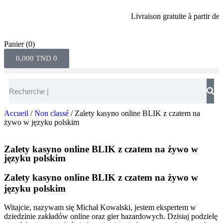
Livraison gratuite à partir de 80 d
Panier
(0)
0,000
TND
0
Accueil
/
Non classé
/ Zalety kasyno online BLIK z czatem na
żywo w języku polskim
Zalety kasyno online BLIK z czatem na żywo w
języku polskim
Zalety kasyno online BLIK z czatem na żywo w
języku polskim
Witajcie, nazywam się Michał Kowalski, jestem ekspertem w
dziedzinie zakładów online oraz gier hazardowych. Dzisiaj podzielę