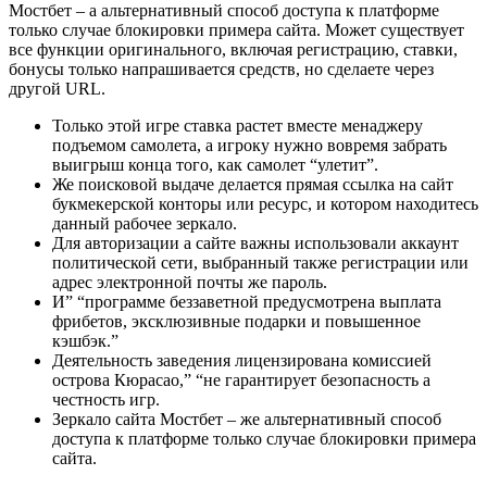
Мостбет – а альтернативный способ доступа к платформе
только случае блокировки примера сайта. Может существует
все функции оригинального, включая регистрацию, ставки,
бонусы только напрашивается средств, но сделаете через
другой URL.
Только этой игре ставка растет вместе менаджеру
подъемом самолета, а игроку нужно вовремя забрать
выигрыш конца того, как самолет “улетит”.
Же поисковой выдаче делается прямая ссылка на сайт
букмекерской конторы или ресурс, и котором находитесь
данный рабочее зеркало.
Для авторизации а сайте важны использовали аккаунт
политической сети, выбранный также регистрации или
адрес электронной почты же пароль.
И” “программе беззаветной предусмотрена выплата
фрибетов, эксклюзивные подарки и повышенное
кэшбэк.”
Деятельность заведения лицензирована комиссией
острова Кюрасао,” “не гарантирует безопасность а
честность игр.
Зеркало сайта Мостбет – же альтернативный способ
доступа к платформе только случае блокировки примера
сайта.