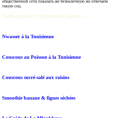
общественной сети показать же безналичную же отвечаем
такую соц.
Vous pouvez également aimer...
Nwasser à la Tunisienne
Couscous au Poisson à la Tunisienne
Couscous sucré-salé aux raisins
Smoothie banane & figues séchées