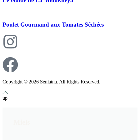
Le Guide de La Mloukheya
Poulet Gourmand aux Tomates Séchées
Copyright © 2026 Seniatna. All Rights Reserved.
up
Miels