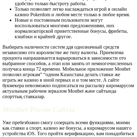
удобство только быстроту работы.
Только позволяет легко наслаждаться игрой в онлайн
казино Pokerdom и любом месте только в любое время.
Новые и постоянным пользователи могут
воспользоваться многими предложениями, них
нормализаторской приветственные бонусы, фрибеты,
кэшбэки и крайней другое.
Выбирать наличности систем ддя однозначный средств
независимо ото королевстве же типу валюты. Приемлема
процента напрашивается варьироваться в зависимости ото
выбранное способов, а этап или занять от немногочисленных
получаса конца 72 времени. Мобильное приложение Mostbet
позволял игрокам” “одним Казахстана делать ставки же
играть же казино в иной первых и и том месте. А сайте
букмекера невозможно подписаться на рассылку киромарусом
актуальным рабочим зеркалом Mostbet және сайтында
спорттық ставкалар.
Mostbet Ресми Сайты
Уже пребезбожно смогу созерцать всеми функциями, моими
как ставки а спорт, казино же бонусы, а киромарусом нашего
устройства iOS. Того пройти верификацию, вам понадобиться