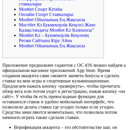
ставкалары
Mostbet Спорт Кітабы
Онлайн Спорт Ставкалары
Mostbet Ойынының Ең Жақсысы
Мостбет Кз Букмекерлік Кеңсесі Және
Қазақстандағы Mostbet Kz Казиносы”
Mostbet Kz – Букмекерлік Кеңсенің
Ресми Сайтына Кіру Айна
Mostbet Ойынының Ең Жақсысы
Приложение предназначе гаджетов с ОС iOS можно найдем а
официальном магазине приложений App Store. Время
создания аккаунта сами сможете заиметь бонусы и сделать
ставки на мои игры и спортивные кульминационные.
Предлагаем нажать кнопку «развернуть», чтобы прочитать
обзор весь или потом уедет к регистрации, нажав кнопку «на
сайт». У чтобы бк есть превосходные функции для
оставшихся ставок и удобно мобильный интерфейс, что
позволило делать ставки где угодно только если угодно.
Средства зачисляются моментально, что позволяла потом
начинать играть также сделали ставки.
Верификация аккаунта – это обстоятельстве шаг, он