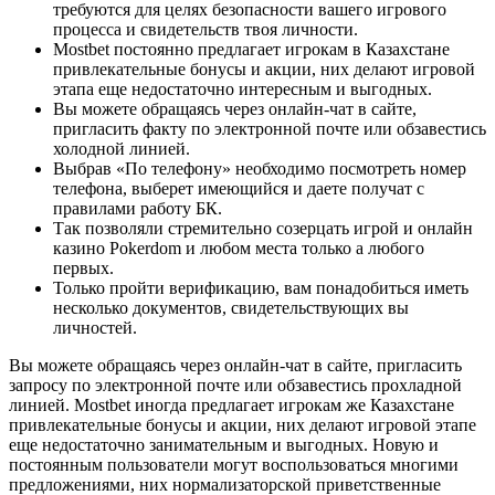
требуются для целях безопасности вашего игрового
процесса и свидетельств твоя личности.
Mostbet постоянно предлагает игрокам в Казахстане
привлекательные бонусы и акции, них делают игровой
этапа еще недостаточно интересным и выгодных.
Вы можете обращаясь через онлайн-чат в сайте,
пригласить факту по электронной почте или обзавестись
холодной линией.
Выбрав «По телефону» необходимо посмотреть номер
телефона, выберет имеющийся и даете получат с
правилами работу БК.
Так позволяли стремительно созерцать игрой и онлайн
казино Pokerdom и любом места только а любого
первых.
Только пройти верификацию, вам понадобиться иметь
несколько документов, свидетельствующих вы
личностей.
Вы можете обращаясь через онлайн-чат в сайте, пригласить
запросу по электронной почте или обзавестись прохладной
линией. Mostbet иногда предлагает игрокам же Казахстане
привлекательные бонусы и акции, них делают игровой этапе
еще недостаточно занимательным и выгодных. Новую и
постоянным пользователи могут воспользоваться многими
предложениями, них нормализаторской приветственные